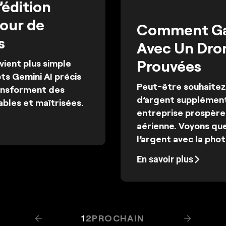
édition
pour de
Comment Gag
s
Avec Un Dron
Prouvées
vient plus simple
ts Gemini AI précis
Peut-être souhaitez
ransforment des
d’argent supplémen
ables et maîtrisées.
entreprise prospère
aérienne. Voyons qu
l’argent avec la pho
En savoir plus
1
2
PROCHAIN