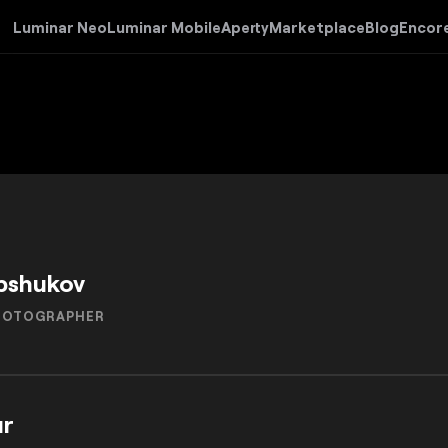
Luminar Neo
Luminar Mobile
Aperty
Marketplace
Blog
Encor
pshukov
PHOTOGRAPHER
ur