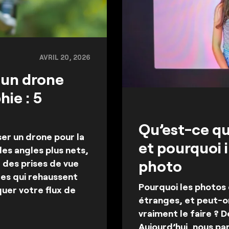
AVRIL 20, 2026
 un drone
ie : 5
Qu’est-ce qu
ser un drone pour la
et pourquoi i
des angles plus nets,
photo
 des prises de vue
les qui rehaussent
Pourquoi les photos 
uer votre flux de
étranges, et peut-on
vraiment le faire ? 
Aujourd’hui, nous pa