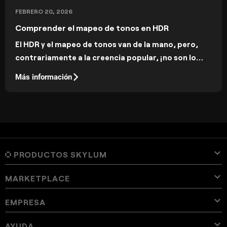
FEBRERO 20, 2026
Comprender el mapeo de tonos en HDR
El HDR y el mapeo de tonos van de la mano, pero,
contrariamente a la creencia popular, ¡no son lo
mismo! En esta publicación repasaremos las
Más información
diferencias y explicaremos qué es realmente el
mapeo de tonos.
PRODUCTOS SKYLUM
MARKETPLACE
Luminar Neo
Resumen
Luminar Mobile
EMPRESA
Ajustes Preestablecidos
Precio
Resumen
Aperty
Ajustes preestablecidos de Luminar Neo
Paquetes
Funciones
Luminar para iPad
Resumen
Herramientas online
Sobre Skylum
AYUDA