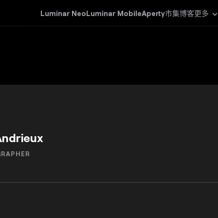
Luminar Neo
Luminar Mobile
Aperty
市集
博客
更多
Andrieux
GRAPHER