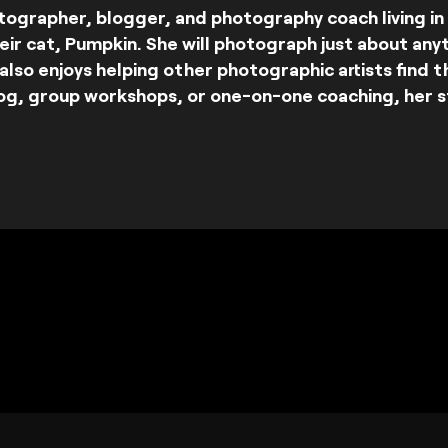
tographer, blogger, and photography coach living i
ir cat, Pumpkin. She will photograph just about anyt
a also enjoys helping other photographic artists find t
g, group workshops, or one-on-one coaching, her s