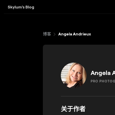
Skylum's Blog
博客
Angela Andrieux
Angela 
PRO PHOTO
关于作者