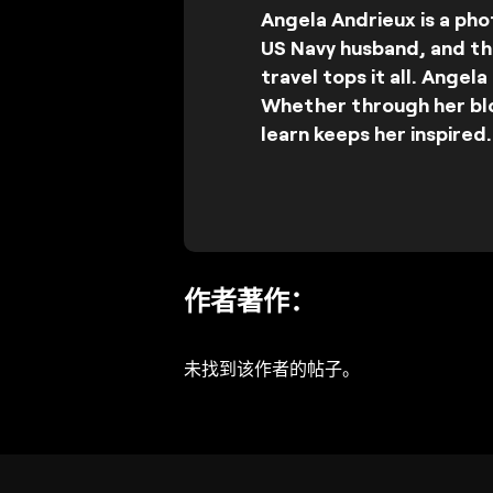
Angela Andrieux is a pho
US Navy husband, and the
travel tops it all. Angel
Whether through her blo
learn keeps her inspired.
作者著作：
未找到该作者的帖子。