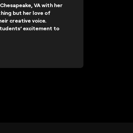
n Chesapeake, VA with her
hing but her love of
heir creative voice.
tudents’ excitement to