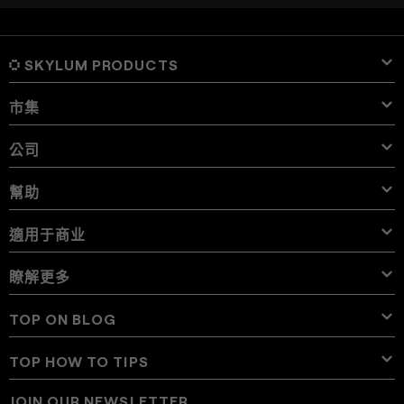
SKYLUM PRODUCTS
市集
Luminar Neo
概觀
Luminar Mobile
公司
預設
價錢
概觀
Aperty
Luminar Neo Presets
捆綁包
特點
Luminar for iPad
概觀
Online Tools
關於Skylum
幫助
Lightroom Presets
Luminar Neo Bundles
專業工具
LUTs
Luminar for iPhone
價錢
Online Editor
Careers
用例
Luminar Neo LUTs
Luminar for Vision Pro
叠加
聯繫支持
適用于商业
Aperty User Guide
Color Palette
替代方案
Aperty LUTs
Luminar Mobile User Guide
紋理
大使
額外
Color Picker
常見問題
Skylum為商業
瞭解更多
審判
天空物體
别的軟件
天空
加盟計劃
User Guide
Discounts
背景
Volume Licensing
X會員
博客
TOP ON BLOG
E-boooks
Terms of use
Luminar Neo User Guide
Change Choice on Cookies
Reseller Program
Luminar Neo Beta
How To
課程
隱私權政策
TOP HOW TO TIPS
Manual Mode in Photography
新闻部门
How Much Do Photographers Charge
AI Guidelines
JOIN OUR NEWSLETTER