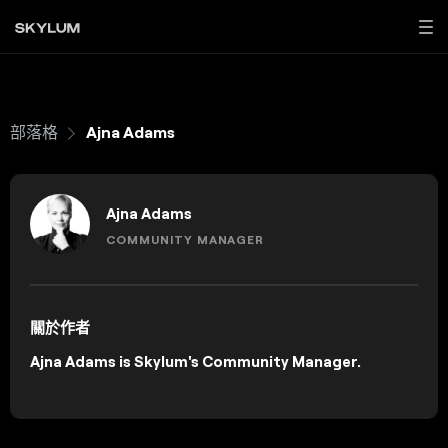
部落格
Ajna Adams
Ajna Adams
COMMUNITY MANAGER
關於作者
Ajna Adams is Skylum's Community Manager.