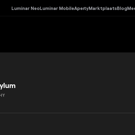
Luminar Neo
Luminar Mobile
Aperty
Marktplaats
Blog
Me
ylum
HY