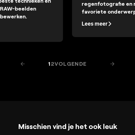
beste technieken en
regenfotografie en 
m RAW-beelden
favoriete onderwerp
e bewerken.
Lees meer
1
2
VOLGENDE
Misschien vind je het ook leuk