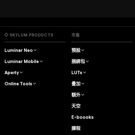
SKYLUM PRODUCTS
市集
Luminar Neo
預設
概觀
Luminar Neo Presets
Luminar Mobile
捆綁包
價錢
Lightroom Presets
概觀
Luminar Neo Bundles
Aperty
LUTs
特點
Luminar for iPad
概觀
Luminar Neo LUTs
專業工具
Online Tools
叠加
Luminar for iPhone
價錢
Aperty LUTs
用例
Online Editor
紋理
Luminar for Vision Pro
額外
Aperty User Guide
替代方案
Color Palette
天空物體
Luminar Mobile User Guide
别的軟件
天空
審判
Color Picker
背景
X會員
Discounts
E-boooks
Luminar Neo User Guide
課程
Luminar Neo Beta