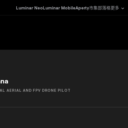
Luminar Neo
Luminar Mobile
Aperty
市集
部落格
更多
ana
AL AERIAL AND FPV DRONE PILOT