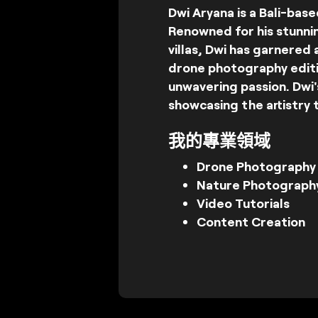
Dwi Aryana is a Bali-bas
Renowned for his stunnin
villas, Dwi has garnered 
drone photography editi
unwavering passion. Dwi'
showcasing the artistry
我的專業領域
Drone Photography
Nature Photograph
Video Tutorials
Content Creation