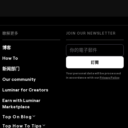
瞭解更多
JOIN OUR NEWSLETTER
博客
How To
訂閱
新闻部门
Your personal data will be processed
in accordance with our
Privacy Policy
Our community
Luminar for Creators
Earn with Luminar
Marketplace
Top On Blog
Top How To Tips
Manual Mode in