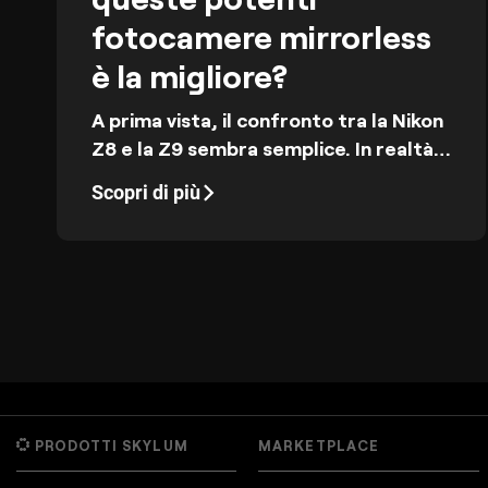
fotocamere mirrorless
è la migliore?
A prima vista, il confronto tra la Nikon
Z8 e la Z9 sembra semplice. In realtà,
queste fotocamere sono più simili di
Scopri di più
quanto la maggior parte dei fotografi
si aspetti.
PRODOTTI SKYLUM
MARKETPLACE