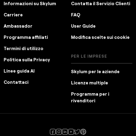
Informazioni su Skylum
Contatta il Servizio Clienti
l'esatto istante che desideravano.
Carriere
FAQ
Ambassador
User Guide
Programma affiliati
Modifica scelte sui cookie
Termini di utilizzo
PER LE IMPRESE
Politica sulla Privacy
Linee guida AI
Skylum per le aziende
Contattaci
Licenze multiple
Programma per i
rivenditori