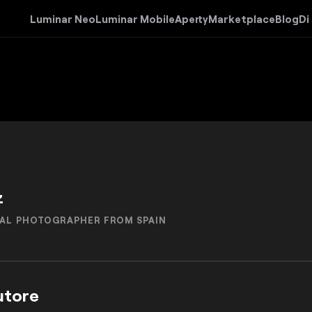
Luminar Neo
Luminar Mobile
Aperty
Marketplace
Blog
Di
z
AL PHOTOGRAPHER FROM SPAIN
autore