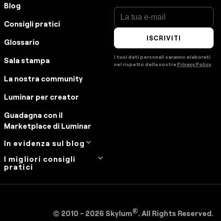
Blog
Consigli pratici
ISCRIVITI
Glossario
I tuoi dati personali saranno elaborati
Sala stampa
nel rispetto della nostra
Privacy Policy
La nostra community
Luminar per creator
Guadagna con il
Marketplace di Luminar
In evidenza sul blog
I migliori consigli
Manual Mode in
pratici
Photography
Come ottenere foto
How Much Do
digitali sul telefono
Photographers Charge
Come capovolgere
Migliori Alternative
®
© 2010 - 2026 Skylum
. All Rights Reserved.