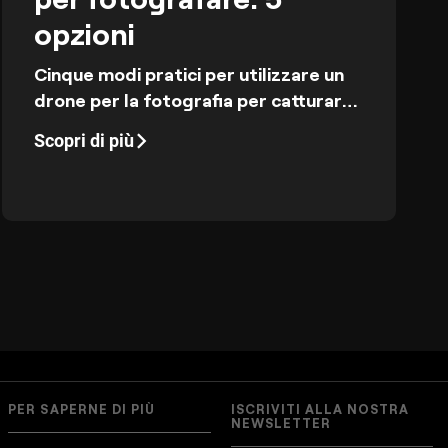
opzioni
Cinque modi pratici per utilizzare un
drone per la fotografia per catturare
angolazioni più pulite, una
Scopri di più
composizione più forte e scatti aerei
più professionali che elevano le tue
immagini senza complicare
eccessivamente il tuo flusso di lavoro.
PER SAPERNE DI PIÙ
ISCRIVITI ALLA NOSTRA
NEWSLETTER