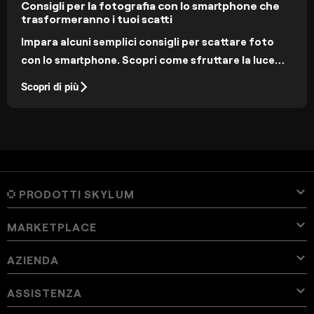
Consigli per la fotografia con lo smartphone che
trasformeranno i tuoi scatti
Impara alcuni semplici consigli per scattare foto
con lo smartphone. Scopri come sfruttare la luce
naturale, le angolazioni e le impostazioni manuali
Scopri di più
per ottenere risultati dall'aspetto professionale.
PRODOTTI SKYLUM
MARKETPLACE
Luminar Neo
Panoramica
Luminar Mobile
AZIENDA
preset
Prezzi
Panoramica
Aperty
Preset di Luminar Neo
Bundle
Caratteristiche
Luminar per iPad
Panoramica
Tool Online
Informazioni su Skylum
ASSISTENZA
Preset per Lightroom
Bundle Luminar Neo
Tool professionali
LUT
Luminar per iPhone
Prezzi
Editor online