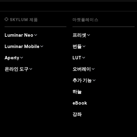
SKYLUM 제품
마켓플레이스
Luminar Neo
프리셋
개요
Luminar Neo 프리셋
Luminar Mobile
번들
가격
Lightroom 프리셋
개요
Luminar Neo 번들
Aperty
LUT
기능
iPad용 Luminar
개요
Luminar Neo LUT
전문가 도구
온라인 도구
오버레이
iPhone용 Luminar
가격
Aperty LUT
사용 사례
온라인 편집기
텍스처
Vision Pro용 Luminar
추가 기능
Aperty User Guide
대체 프로그램
색상 팔레트
하늘 개체
Luminar Mobile User Guide
다른 소프트웨어
하늘
무료 체험판
Color Picker
배경
X 멤버십
할인
eBook
Luminar Neo User Guide
강좌
Luminar Neo Beta