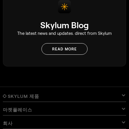
Skylum Blog
The latest news and updates. direct from Skylum
READ MORE
SKYLUM 제품
마켓플레이스
Luminar Neo
개요
Luminar Mobile
회사
프리셋
가격
개요
Aperty