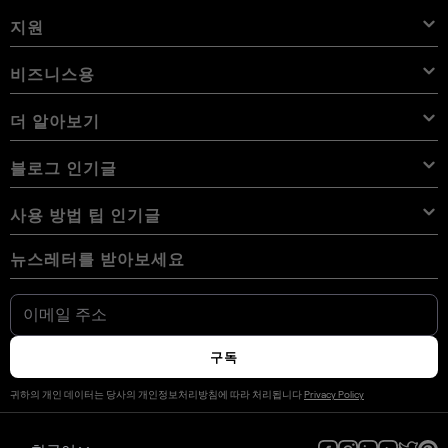
Luminar Neo 프리셋
번들
기능
iPad용 Luminar
개요
온라인 도구
Skylum 소개
지원
Lightroom 프리셋
Luminar Neo 번들
전문가 도구
LUT
iPhone용 Luminar
가격
온라인 편집기
경력
사용 사례
Luminar Neo LUT
Vision Pro용 Luminar
오버레이
문의하기
비즈니스용
Aperty User Guide
색상 팔레트
대체 프로그램
Aperty LUT
Luminar Mobile User Guide
텍스처
앰버서더
추가 기능
Color Picker
자주 묻는 질문
비즈니스용 Skylum
더 알아보기
무료 체험판
하늘 개체
다른 소프트웨어
하늘
제휴 프로그램
User Guide
할인
배경
볼륨 라이선스
X 멤버십
블로그
블로그 인기글
eBook
이용약관
Luminar Neo User Guide
쿠키 선택 사항 변경
리셀러 프로그램
Luminar Neo Beta
사용 방법
강좌
개인 정보 정책
사용 방법 팁 인기글
Manual Mode in Photography
용어 사전
How Much Do Photographers Charge
AI 가이드라인
뉴스레터를 받아보세요
디지털 카메라 사진을 휴대폰으로 가져오는 방법
최고의 무료 포토샵 대안 17가지
뉴스룸
문의하기
iPhone에서 사진을 반전하는 방법
Fix Blurry Pictures On iPhone
우리의 커뮤니티
How To Change Background Color On Instagram Story
How Big Is 8x10 Photo Size
How to Convert HEIC to JPG on iPhone
크리에이터를 위한 Luminar
스턱 픽셀 vs 데드 픽셀
구독
사진을 폴라로이드처럼 보이게 만드는 방법
사진작가를 위한 무료 Photoshop 플러그인
Luminar 마켓플레이스로 수익을 창출하세요
귀하의 개인 데이터는 당사의 개인정보처리방침에 따라 처리됩니다
Privacy Policy
How to Combine Photos on iPhone
가로 대 세로 방향
Macbook에서 SD 카드를 포맷하는 방법