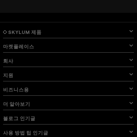
SKYLUM 제품
마켓플레이스
Luminar Neo
개요
Luminar Mobile
회사
프리셋
가격
개요
Aperty
Luminar Neo 프리셋
번들
기능
iPad용 Luminar
개요
온라인 도구
Skylum 소개
지원
Lightroom 프리셋
Luminar Neo 번들
전문가 도구
LUT
iPhone용 Luminar
가격
온라인 편집기
경력
사용 사례
Luminar Neo LUT
Vision Pro용 Luminar
오버레이
문의하기
비즈니스용
Aperty User Guide
색상 팔레트
대체 프로그램
Aperty LUT
Luminar Mobile User Guide
텍스처
앰버서더
추가 기능
Color Picker
자주 묻는 질문
비즈니스용 Skylum
더 알아보기
무료 체험판
하늘 개체
다른 소프트웨어
하늘
제휴 프로그램
User Guide
할인
배경
볼륨 라이선스
X 멤버십
블로그
블로그 인기글
eBook
이용약관
Luminar Neo User Guide
쿠키 선택 사항 변경
리셀러 프로그램
Luminar Neo Beta
사용 방법
강좌
개인 정보 정책
사용 방법 팁 인기글
Manual Mode in Photography