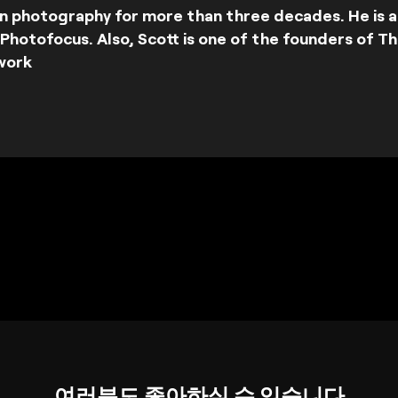
in photography for more than three decades. He is a
hotofocus. Also, Scott is one of the founders of T
work
여러분도 좋아하실 수 있습니다