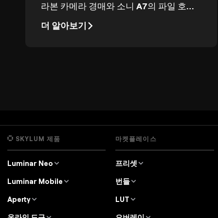
라본 카메라 경매와 소니 A7의 파일 호환
성.
더 알아보기
SKYLUM 제품
마켓플레이스
Luminar Neo
프리셋
개요
Luminar Neo 프리셋
Luminar Mobile
번들
가격
Lightroom 프리셋
개요
Luminar Neo 번들
Aperty
LUT
기능
iPad용 Luminar
개요
Luminar Neo LUT
전문가 도구
온라인 도구
오버레이