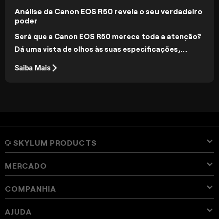
Análise da Canon EOS R50 revela o seu verdadeiro
poder
Será que a Canon EOS R50 merece toda a atenção?
Dá uma vista de olhos às suas especificações,
caraterísticas e preço para ver se esta câmara é a
Saiba Mais
ideal para ti.
SKYLUM PRODUCTS
MERCADO
Luminar Neo
Visão geral
Luminar Mobile
COMPANHIA
Predefinições
Preço
Visão geral
Aperty
Luminar Neo Presets
Pacotes
Recursos
Luminar for iPad
Visão geral
Online Tools
Sobre Skylum
AJUDA
Lightroom Presets
Luminar Neo Bundles
Pro Tools