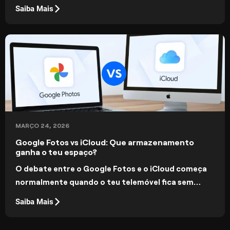
conseguem justificar o preço. Estas 15 alternativas
Saiba Mais
gratuitas ao Lightroom lhe darão ferramentas
poderosas sem uma assinatura.
MARÇO 24, 2026
Google Fotos vs iCloud: Que armazenamento
ganha o teu espaço?
O debate entre o Google Fotos e o iCloud começa
normalmente quando o teu telemóvel fica sem
armazenamento. Ambos os serviços oferecem
Saiba Mais
cópias de segurança automáticas e acesso à
nuvem, mas a experiência e as funcionalidades