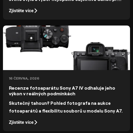
portréty bývá obvykle jedním z prvních kroků na
Zjistěte více
této cestě.
16 ČERVNA, 2026
Recenze fotoaparátu Sony A7 IV odhaluje jeho
výkon v reálných podmínkách
Skutečný tahoun? Pohled fotografa na aukce
fotoaparátů a flexibilitu souborů u modelu Sony A7.
Zjistěte více