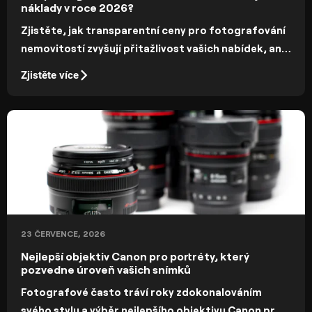
náklady v roce 2026?
Zjistěte, jak transparentní ceny pro fotografování
nemovitostí zvyšují přitažlivost vašich nabídek, aniž
by to znamenalo ztrátu peněz, a zajišťují vysoce
Zjistěte více
kvalitní výsledky, které snadno přilákají kupující.
23 ČERVENCE, 2026
Nejlepší objektiv Canon pro portréty, který
pozvedne úroveň vašich snímků
Fotografové často tráví roky zdokonalováním
svého stylu a výběr nejlepšího objektivu Canon pro