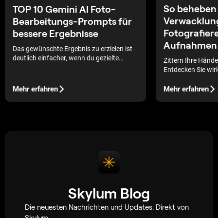
So beheben 
TOP 10 Gemini AI Foto-
Verwacklun
Bearbeitungs-Prompts für
Fotografier
bessere Ergebnisse
Aufnahmen z
Das gewünschte Ergebnis zu erzielen ist
deutlich einfacher, wenn du gezielte
Zittern Ihre Händ
Gemini-AI-Prompts für die
Entdecken Sie wi
Fotobearbeitung nutzt, die zu deinem Stil
Ihre Aufnahmen zu 
passen. Sie verwandeln vage Ideen in
jedes Mal klare u
Mehr erfahren
Mehr erfahren
präzise, verlässliche Bearbeitungen.
machen können.
Skylum Blog
Die neuesten Nachrichten und Updates. Direkt von
Skylum