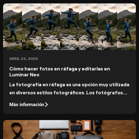
ABRIL 23, 2026
Cómo hacer fotos en ráfaga y editarlas en
Luminar Neo
La fotografía en ráfaga es una opción muy utilizada
en diversos estilos fotográficos. Los fotógrafos
deportivos utilizan el modo ráfaga para captar el
Más información
momento perfecto en que se golpea un balón, un
boxeador da un puñetazo o un tenista hace un
swing. Los fotógrafos callejeros también lo utilizan
para asegurarse de que sus composiciones se