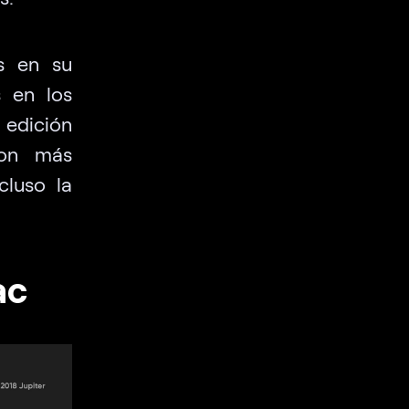
s en su
s en los
 edición
con más
cluso la
ac