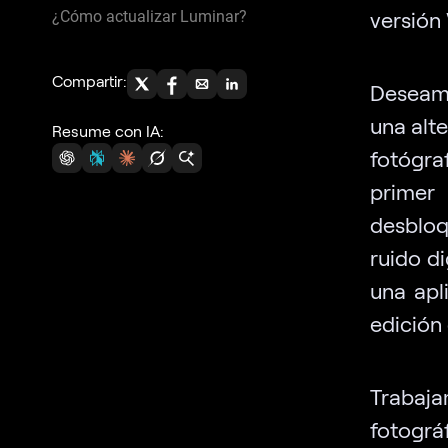
versión
¿Cómo actualizar Luminar?
Compartir:
Deseamo
una alt
Resume con IA:
fotógra
primer
desbloqu
ruido d
una apl
edición
Trabaja
fotogr