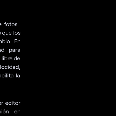
e fotos…
 que los
mbio. En
ad para
 libre de
locidad,
ilita la
r editor
bién en