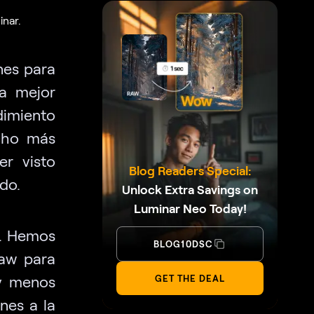
nar.
nes para
a mejor
dimiento
ucho más
er visto
Blog Readers Special:
do.
Unlock Extra Savings on
Luminar Neo Today!
a. Hemos
BLOG10DSC
Raw para
y menos
GET THE DEAL
nes a la