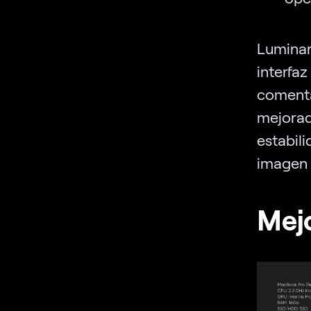
Lumina
interfa
comenta
mejora
estabil
imagen 
Mejo