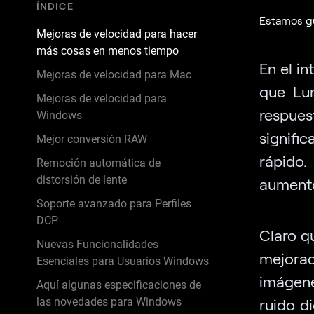
ÍNDICE
Estamos gu
Mejoras de velocidad para hacer
más cosas en menos tiempo
En el i
Mejoras de velocidad para Mac
que Lu
Mejoras de velocidad para
respues
Windows
signifi
Mejor conversión RAW
rápido.
Remoción automática de
distorsión de lente
aumento
Soporte avanzado para Perfiles
DCP
Claro q
Nuevas Funcionalidades
mejorad
Esenciales para Usuarios Windows
imágen
Aquí algunas especificaciones de
las novedades para Windows
ruido d