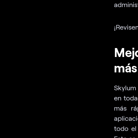
administ
¡Revise
Mejo
más
Skylum 
en toda
más ráp
aplicac
todo el