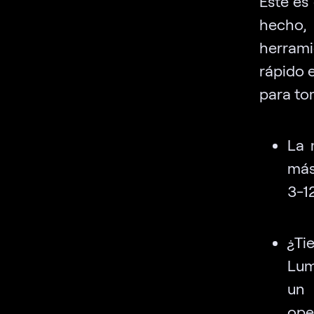
Este es
hecho, 
herrami
rápido 
para to
La 
más
3-12
¿Ti
Lum
un
ope