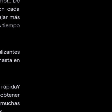
rior… De
con cada
ajar más
s tiempo
lizantes
hasta en
 rápida?
 obtener
muchas
s.