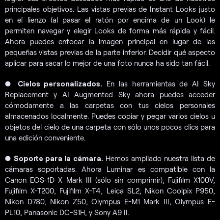
principales objetivos. Las vistas previas de Instant Looks justo
en el lienzo (al pasar el ratón por encima de un Look) le
permiten navegar y elegir Looks de forma más rápida y fácil.
Ahora puedes enfocar la imagen principal en lugar de las
pequeñas vistas previas de la parte inferior. Decidir qué aspecto
aplicar para sacar lo mejor de una foto nunca ha sido tan fácil.
●
Cielos personalizados.
En las herramientas de AI Sky
Replacement y AI Augmented Sky ahora puedes acceder
cómodamente a las carpetas con tus cielos personales
almacenados localmente. Puedes copiar y pegar varios cielos u
objetos del cielo de una carpeta con sólo unos pocos clics para
una edición conveniente.
●
Soporte para la cámara.
Hemos ampliado nuestra lista de
cámaras soportadas. Ahora Luminar es compatible con la
Canon EOS-1D X Mark III (sólo sin comprimir), Fujifilm X100V,
Fujifilm X-T200, Fujifilm X-T4, Leica SL2, Nikon Coolpix P950,
Nikon D780, Nikon Z50, Olympus E-M1 Mark III, Olympus E-
PL10, Panasonic DC-S1H, y Sony A9 II.