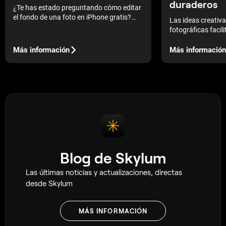
duraderos
¿Te has estado preguntando cómo editar
el fondo de una foto en iPhone gratis?
Las ideas creativa
Aquí tienes la solución fácil y sin costo.
fotográficas facili
vínculo especial e
resaltando el amor,
Más información
Más información
momentos inolvid
Blog de Skylum
Las últimas noticias y actualizaciones, directas
desde Skylum
MÁS INFORMACIÓN