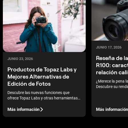
JUNIO 17, 2026
Reseña de l
JUNIO 23, 2026
R100: caract
Productos de Topaz Labs y
relación ca
Mejores Alternativas de
¿Merece la pena 
Edición de Fotos
Descubre su rendi
características téc
Descubre las nuevas funciones que
para los fotógrafo
ofrece Topaz Labs y otras herramientas
profesionales de edición fotográfica que
puedes utilizar.
Más información
Más información