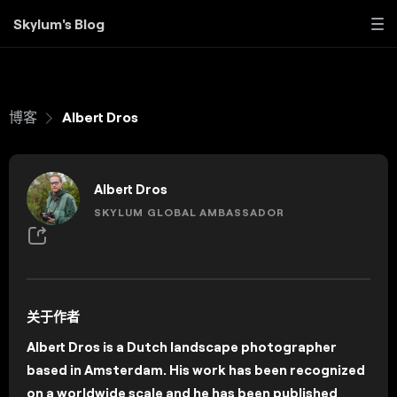
Skylum's Blog
博客
Albert Dros
Albert Dros
SKYLUM GLOBAL AMBASSADOR
关于作者
Albert Dros is a Dutch landscape photographer
based in Amsterdam. His work has been recognized
on a worldwide scale and he has been published