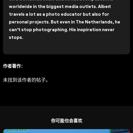
worldwide in the biggest media outlets. Albert
travels a lot as a photo educator but also for
personal projects. But even in The Netherlands, he
can’t stop photographing. His inspiration never
stops.
作者著作：
未找到该作者的帖子。
你可能也会喜欢