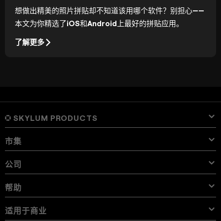
想做出精美的照片拼贴却不知道该用哪个软件？别担心——
本文为你精选了iOS和Android上最好的拼贴应用。
了解更多
SKYLUM PRODUCTS
市集
Luminar Neo
Overview
Luminar 移动版
公司
预设
价格
Overview
Aperty
Luminar Neo Presets
捆绑包
特点
Luminar for iPad
Overview
Online Tools
关于Skylum
帮助
Lightroom Presets
Luminar Neo Bundles
专业工具
LUTs
Luminar for iPhone
价格
Online Editor
Careers
用例
Luminar Neo LUTs
Luminar for Vision Pro
叠加
联系支持
适用于商业
Aperty User Guide
Color Palette