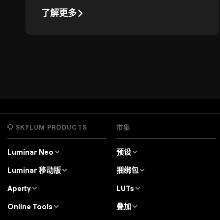
起来弄清楚！今天在博客中你将学到什么
了解更多
是MP，以及多少像素才算够用。
SKYLUM PRODUCTS
市集
Luminar Neo
预设
Overview
Luminar Neo Presets
Luminar 移动版
捆绑包
价格
Lightroom Presets
Overview
Luminar Neo Bundles
Aperty
LUTs
特点
Luminar for iPad
Overview
Luminar Neo LUTs
专业工具
Online Tools
叠加
Luminar for iPhone
价格
Aperty LUTs
用例
Online Editor
纹理