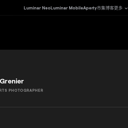
Luminar Neo
Luminar Mobile
Aperty
市集
博客
更多
 Grenier
ORTS PHOTOGRAPHER