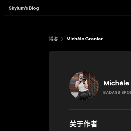
Skylum's Blog
博客
Michèle Grenier
Michèle
BADASS SP
关于作者