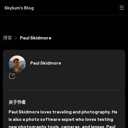
Skylum's Blog
博客
Paul Skidmore
Paul Skidmore
关于作者
Paul Skidmore loves traveling and photography. He
is also a photo software expert who loves testing
new photography tools, cameras, and lenses. Paul