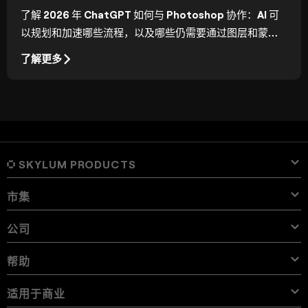
了解 2026 年 ChatGPT 如何与 Photoshop 协作：AI 可
以规划和加速哪些流程，以及哪些仍需要通过图层和蒙版
手动编辑。
了解更多
SKYLUM PRODUCTS
市集
Luminar Neo
Overview
Luminar 移动版
公司
预设
价格
Overview
Aperty
Luminar Neo Presets
捆绑包
特点
Luminar for iPad
Overview
Online Tools
关于Skylum
帮助
Lightroom Presets
Luminar Neo Bundles
专业工具
LUTs
Luminar for iPhone
价格
Online Editor
Careers
用例
Luminar Neo LUTs
Luminar for Vision Pro
叠加
联系支持
适用于商业
Aperty User Guide
Color Palette