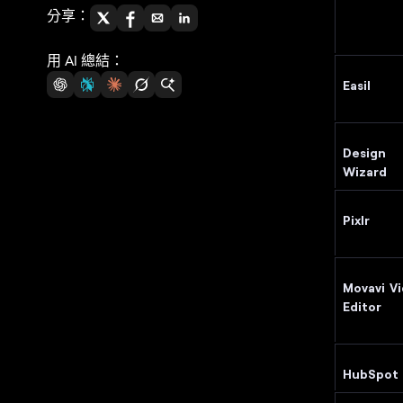
分享：
用 AI 總結：
Easil
Design
Wizard
Pixlr
Movavi V
Editor
HubSpot