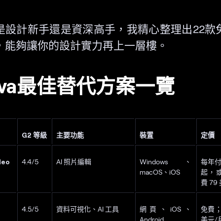
是設計新手還是資深高手，我精心整理出22款
，能夠讓你的設計實力再上一層樓。
nva最佳替代方案一覽
G2 等級
主要功能
裝置
定價
Neo
4.4/5
AI 照片編輯
Windows、
每年付
macOS、iOS
起，
費 79
4.5/5
資料可視化、AI 工具
網頁、iOS、
免費；付
Android
美元/