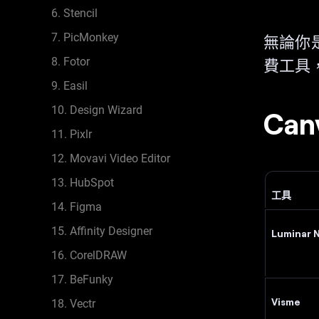
6. Stencil
7. PicMonkey
無論你
8. Fotor
費工具
9. Easil
10. Design Wizard
Ca
11. Pixlr
12. Movavi Video Editor
13. HubSpot
工具
14. Figma
15. Affinity Designer
Luminar 
16. CorelDRAW
17. BeFunky
Visme
18. Vectr