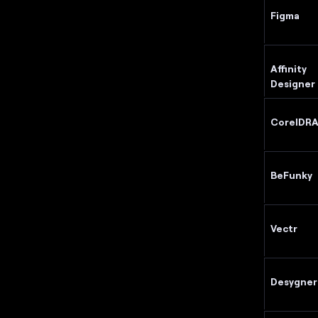
Figma
Affinity
Designer
CorelDR
BeFunky
Vectr
Desygner