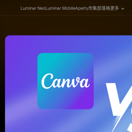
Luminar Neo
Luminar Mobile
Aperty
市集
部落格
更多