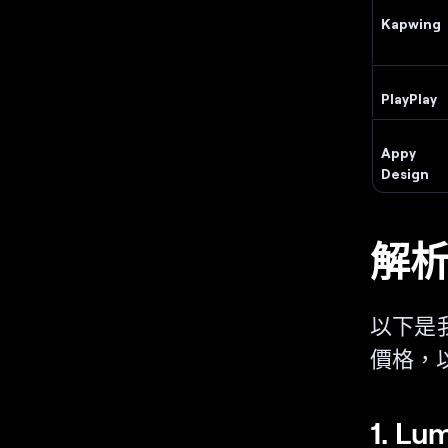
Kapwing
PlayPlay
Appy 
Design
解
以下是
價格，
1. Lu