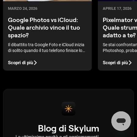
MARZO 24, 2026
APRILE 17, 2026
Google Photos vs iCloud:
Pixelmator 
Quale archivio vince il tuo
Quale strum
spazio?
adatto a te?
Il dibattito tra Google Foto e iCloud inizia
Se stai confronta
di solito quando il tuo telefono finisce lo
Photoshop, proba
spazio di archiviazione. Entrambi i servizi
tra semplicità e pi
offrono backup automatici e accesso al
Scopri di più
Scopri di più
cloud, ma l'esperienza e le funzioni sono
tutt'altro che identiche.
Blog di Skylum
Le ultimissime novità e gli aggiornamenti,