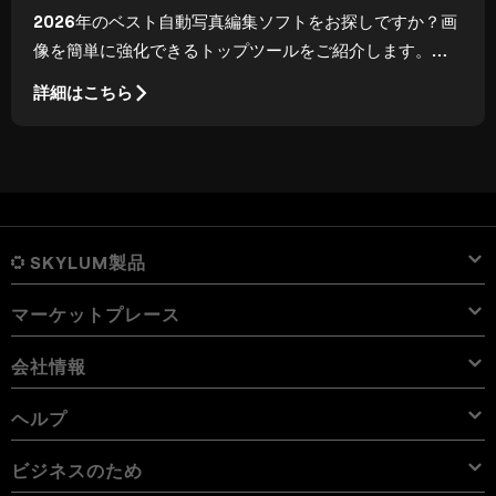
2026年のベスト自動写真編集ソフトをお探しですか？画
像を簡単に強化できるトップツールをご紹介します。革
新的な機能を体験し、編集作業をもっとシンプルにしま
詳細はこちら
しょう。
SKYLUM製品
マーケットプレース
Luminar Neo
概要
Luminar Mobile
会社情報
プリセット
価格
概要
Aperty
Luminar Neo プリセット
パック
機能
iPad用 Luminar
概要
オンライン ツール
会社概要
ヘルプ
Lightroom プリセット
Luminar Neo パック
プロ ツール
LUT
iPhone用 Luminar
価格
オンライン編集ソフト
キャリア
使用例
Luminar Neo LUT
Vision Pro用 Luminar Neo
オーバーレイを使用して新しいものを簡単に追加
サポートへのお問い合わせ
ビジネスのため
Aperty User Guide
カラー パレット
代替ソフト
Aperty LUT