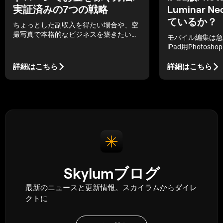
実証済みの7つの戦略
Luminar
ているか？
ちょっとした副収入を得たい場合や、空
撮写真で本格的なビジネスを築きたい場
モバイル編集は急
合があります。ここでは、ドローン撮影
iPad用Photo
でお金を稼ぐいくつかの方法を見ていき
するツールのひと
ましょう。
Luminar Ne
詳細はこちら
詳細はこちら
較した場合、どち
をもたらすかが本
Skylumブログ
最新のニュースと更新情報。スカイラムからダイレ
クトに