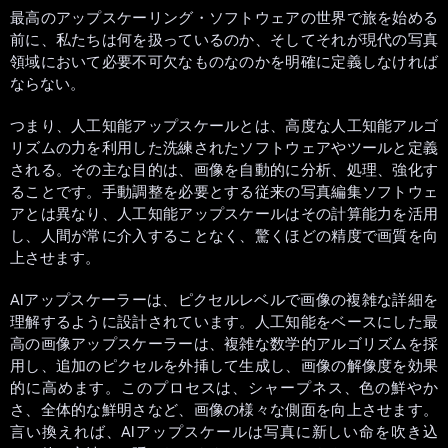
最高のアップスケーリング・ソフトウェアの世界で旅を始める
前に、私たちは何を扱っているのか、そしてそれが現代の写真
領域において必要不可欠なものなのかを明確に定義しなければ
ならない。
つまり、人工知能アップスケールとは、高度な人工知能アルゴ
リズムの力を利用した洗練されたソフトウェアやツールと定義
される。その主な目的は、画像を自動的に分析、処理、強化す
ることです。手動調整を必要とする従来の写真編集ソフトウェ
アとは異なり、人工知能アップスケールはその計算能力を活用
し、人間が常に介入することなく、驚くほどの精度で画質を向
上させます。
AIアップスケーラーは、ピクセルレベルで画像の複雑な詳細を
理解するように設計されています。人工知能をベースにした最
高の画像アップスケーラーは、複雑な数学的アルゴリズムを採
用し、追加のピクセルを外挿して生成し、画像の解像度を効果
的に高めます。このプロセスは、シャープネス、色の鮮やか
さ、全体的な鮮明さなど、画像の様々な側面を向上させます。
言い換えれば、AIアップスケールは写真に新しい命を吹き込