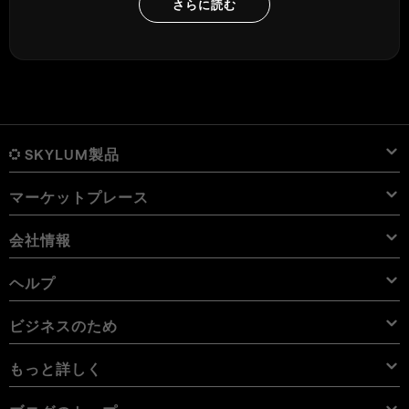
さらに読む
SKYLUM製品
マーケットプレース
Luminar Neo
概要
Luminar Mobile
会社情報
プリセット
価格
概要
Aperty
Luminar Neo プリセット
パック
機能
iPad用 Luminar
概要
オンライン ツール
会社概要
ヘルプ
Lightroom プリセット
Luminar Neo パック
プロ ツール
LUT
iPhone用 Luminar
価格
オンライン編集ソフト
キャリア
使用例
Luminar Neo LUT
Vision Pro用 Luminar Neo
オーバーレイを使用して新しいものを簡単に追加
サポートへのお問い合わせ
ビジネスのため
Aperty User Guide
カラー パレット
代替ソフト
Aperty LUT
Luminar Mobile User Guide
テクスチャー
アンバサダー
エクストラ
Color Picker
FAQs
ビジネスのため
もっと詳しく
無料体験板
スカイオブジェクト
その他のソフトウェア
空
アフィリエイトプログラム
User Guide
割引
背景
ボリューム ライセンス
X メンバーシップ