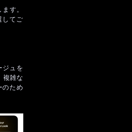
します。
選してご
ラージュを
、複雑な
ーのため