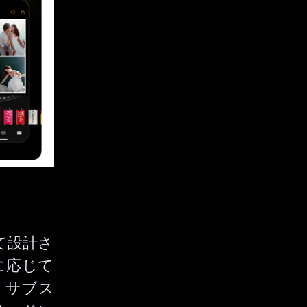
して設計さ
に応じて
。サブス