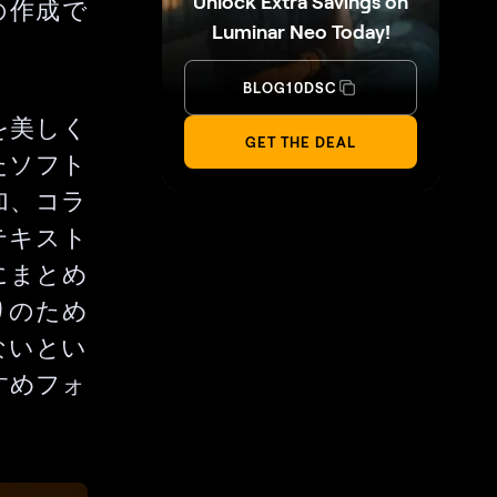
Unlock Extra Savings on
の作成で
Luminar Neo Today!
？
BLOG10DSC
を美しく
GET THE DEAL
たソフト
加、コラ
テキスト
にまとめ
りのため
ないとい
すめフォ