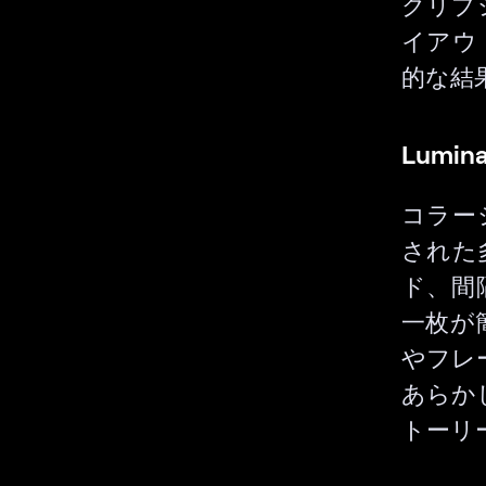
クリプ
イアウ
的な結
Lumin
コラージ
された
ド、間
一枚が
やフレ
あらかじ
トーリ