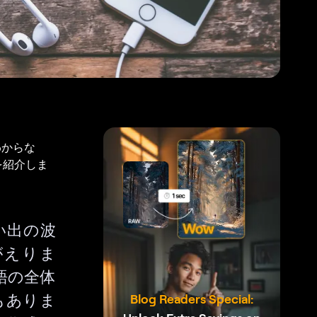
わからな
を紹介しま
い出の波
がえりま
語の全体
もありま
Blog Readers Special: