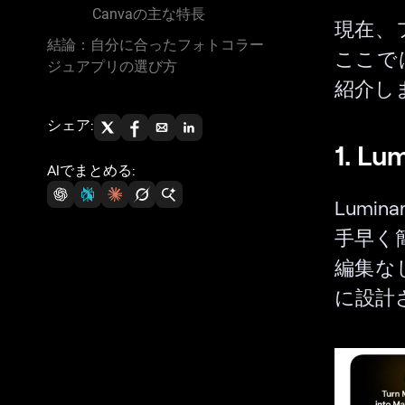
Canvaの主な特長
現在、
結論：自分に合ったフォトコラー
ここで
ジュアプリの選び方
紹介し
シェア:
1. Lu
AIでまとめる:
Lumi
手早く
編集な
に設計