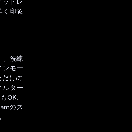
リッドレ
早く印象
です。洗練
インモー
ただけの
ィルター
もOK。
ramのス
。