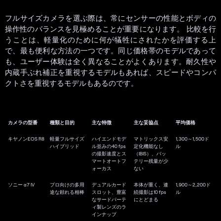
フルサイズカメラを選ぶ際は、常にセンサーの性能とボディの
操作性のバランスを見極めることが重要になります。 比較を行
うことは、軽量化のために何が犠牲にされたかを評価する上
で、最も便利な方法の一つです。同じ価格帯のモデルであって
も、ユーザー体験は全く異なることがよくあります。耐久性や
内蔵手ぶれ補正を重視するモデルもあれば、スピードやコンパ
クトさを重視するモデルもあるのです。
カメラの型番
種類と目的
主な特徴
主な妥協点
平均価格
キヤノンEOS R8
軽量フルサイズ
ハイエンドモデ
マトリックス安
1,300～1,500ド
ハイブリッド
ル並みの40 fps
定化機能なし
ル
の撮影速度とス
（IBIS）、バッ
マートオートフ
テリー残量が少
ォーカス
ない
ソニー α7 IV
プロ向けの多用
デュアルカード
本体が重く、連
1,900～2,200ド
途な頼れる相棒
スロット、豊富
続撮影は10 fps
ル
なサードパーテ
にとどまる
ィ製レンズのラ
インナップ