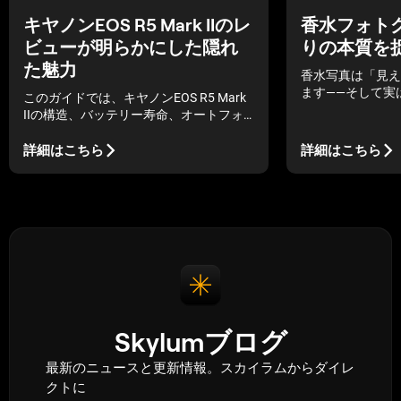
キヤノンEOS R5 Mark IIのレ
香水フォト
ビューが明らかにした隠れ
りの本質を
た魅力
香水写真は「見え
ます——そして実
このガイドでは、キヤノンEOS R5 Mark
です。
IIの構造、バッテリー寿命、オートフォ
ーカスについて説明します。これらの変
更があなたの仕事をどのように前進さ
詳細はこちら
詳細はこちら
せ、日々の撮影にどのような意味を持つ
のかを見ていきます。
Skylumブログ
最新のニュースと更新情報。スカイラムからダイレ
クトに