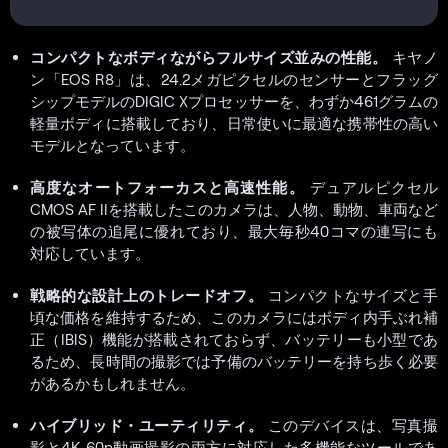
コンパクトなボディながらフルサイズ並みの性能。
キヤノ
ン「EOS R8」は、24.2メガピクセルのセンサーとフラッグ
シップモデルのDIGIC Xプロセッサーを、わずか461グラムの
軽量ボディに搭載しており、日常使いに最適な携帯性の高い
モデルとなっています。
高度なオートフォーカスと高速性能。
デュアルピクセル
CMOS AF IIを搭載したこのカメラは、人物、動物、車両など
の被写体の追尾に優れており、最大毎秒40コマの連写にも
対応しています。
戦略的な設計上のトレードオフ。
コンパクトなサイズと手
頃な価格を維持するため、このカメラにはボディ内手ぶれ補
正（IBIS）機能が搭載されておらず、バッテリーも小型であ
るため、長時間の撮影では予備のバッテリーを持ち歩く必要
があるかもしれません。
ハイブリッド・ユーティリティ。
このデバイスは、写真撮
影と4K 60p動画撮影の両方に対応した多機能なツールであ