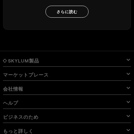
さらに読む
SKYLUM製品
マーケットプレース
Luminar Neo
概要
Luminar Mobile
会社情報
プリセット
価格
概要
Aperty
Luminar Neo プリセット
パック
機能
iPad用 Luminar
概要
オンライン ツール
会社概要
ヘルプ
Lightroom プリセット
Luminar Neo パック
プロ ツール
LUT
iPhone用 Luminar
価格
オンライン編集ソフト
キャリア
使用例
Luminar Neo LUT
Vision Pro用 Luminar Neo
オーバーレイを使用して新しいものを簡単に追加
サポートへのお問い合わせ
ビジネスのため
Aperty User Guide
カラー パレット
代替ソフト
Aperty LUT
Luminar Mobile User Guide
テクスチャー
アンバサダー
エクストラ
Color Picker
FAQs
ビジネスのため
もっと詳しく
無料体験板
スカイオブジェクト
その他のソフトウェア