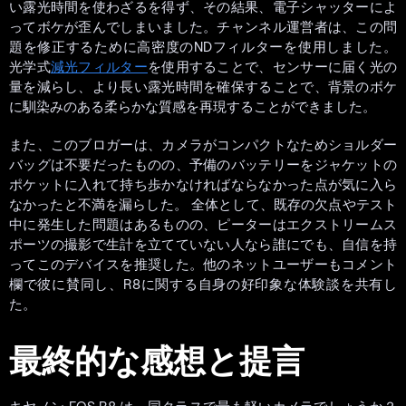
い露光時間を使わざるを得ず、その結果、電子シャッターによ
ってボケが歪んでしまいました。チャンネル運営者は、この問
題を修正するために高密度のNDフィルターを使用しました。
光学式
減光フィルター
を使用することで、センサーに届く光の
量を減らし、より長い露光時間を確保することで、背景のボケ
に馴染みのある柔らかな質感を再現することができました。
また、このブロガーは、カメラがコンパクトなためショルダー
バッグは不要だったものの、予備のバッテリーをジャケットの
ポケットに入れて持ち歩かなければならなかった点が気に入ら
なかったと不満を漏らした。 全体として、既存の欠点やテスト
中に発生した問題はあるものの、ピーターはエクストリームス
ポーツの撮影で生計を立てていない人なら誰にでも、自信を持
ってこのデバイスを推奨した。他のネットユーザーもコメント
欄で彼に賛同し、R8に関する自身の好印象な体験談を共有し
た。
最終的な感想と提言