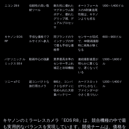
ニコン Z6 II
信頼性の高い取
耐久性に優れた
オートフォーカ
1,100～1,400ドル
材ツール
マグネシウム製
スのAI対象追尾
ボディ、優れた
性能は、キヤノ
グリップ感、デ
ンよりも劣る
ュアルプロセッ
サ
キヤノン EOS
手頃な価格でフ
同ブランドのラ
センサーが旧式
600～900ドル
RP
ルサイズへ参入
インナップの中
で、4K動画撮影
で最も手頃な価
時に画角が狭く
格帯
なる
パナソニック ル
動画中心の強豪
業界最高水準の
連続撮影速度が
1,500～1,800ド
ミックス S5 II
センサー手ぶれ
明らかに重くな
ル
補正と冷却機能
り、遅くなって
いる
ソニー α7 C
超コンパクトな
IBISと、コンパ
カードスロット
1,200～1,400ド
旅行用カメラ
クトなボディに
が1つしかなく、
ル
収められた大容
ファインダーが
量バッテリー
小さく見づらい
キヤノンのミラーレスカメラ「EOS R8」は、競合機種の中で最
も実用的なバランスを実現しています。開発チームは、価格を