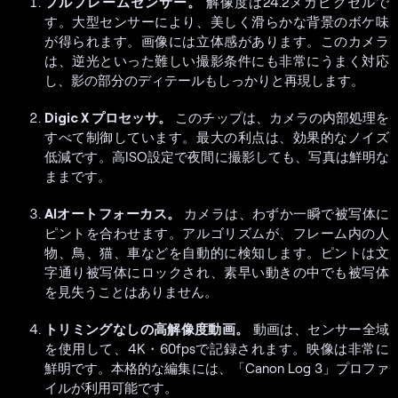
フルフレームセンサー。
解像度は24.2メガピクセルで
す。大型センサーにより、美しく滑らかな背景のボケ味
が得られます。画像には立体感があります。このカメラ
は、逆光といった難しい撮影条件にも非常にうまく対応
し、影の部分のディテールもしっかりと再現します。
Digic X プロセッサ。
このチップは、カメラの内部処理を
すべて制御しています。最大の利点は、効果的なノイズ
低減です。高ISO設定で夜間に撮影しても、写真は鮮明な
ままです。
AIオートフォーカス。
カメラは、わずか一瞬で被写体に
ピントを合わせます。アルゴリズムが、フレーム内の人
物、鳥、猫、車などを自動的に検知します。ピントは文
字通り被写体にロックされ、素早い動きの中でも被写体
を見失うことはありません。
トリミングなしの高解像度動画。
動画は、センサー全域
を使用して、4K・60fpsで記録されます。映像は非常に
鮮明です。本格的な編集には、「Canon Log 3」プロファ
イルが利用可能です。