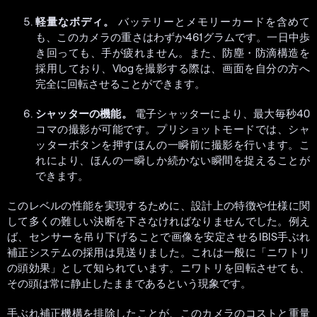
軽量なボディ。
バッテリーとメモリーカードを含めて
も、このカメラの重さはわずか461グラムです。一日中歩
き回っても、手が疲れません。また、防塵・防滴構造を
採用しており、Vlogを撮影する際は、画面を自分の方へ
完全に回転させることができます。
シャッターの機能。
電子シャッターにより、最大毎秒40
コマの撮影が可能です。プリショットモードでは、シャ
ッターボタンを押すほんの一瞬前に撮影を行います。こ
れにより、ほんの一瞬しか続かない瞬間を捉えることが
できます。
このレベルの性能を実現するために、設計上の特徴や仕様に関
して多くの難しい決断を下さなければなりませんでした。例え
ば、センサーを吊り下げることで画像を安定させるIBIS手ぶれ
補正システムの採用は見送りました。これは一般に「ニワトリ
の頭効果」として知られています。ニワトリを回転させても、
その頭は常に静止したままであるという現象です。
手ぶれ補正機構を排除したことが、このカメラのコストと重量