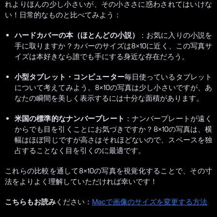
れよりほんの少し小さいが、その小ささに惑わされてはいけな
い！日常的なものと比べてみよう：
ハードカバーの本（ほとんどの小説）
：お気に入りの小説を
手に取りますか？カバーのサイズは8×10に近く、この写真サ
イズは本好きなら誰でも手にする身近な存在だろう。
小型タブレット・コンピューター
毎日使っているタブレット
について考えてみよう。8×10の写真は少し小さいですが、あ
なたの瞬間を美しく表示するには十分な面積があります。
米国の標準的なナンバープレート
：ナンバープレートが遠く
からでも目を引くことにお気づきですか？8×10の写真は、横
幅はほぼ同じですが高さはそれほどないので、スペースを独
占することなく目を引くのに最適です。
これらの比較を通して8×10の写真を視覚化することで、その寸
法をよりよく理解していただければ幸いです！
こちらもお読み
ください：
Macで画像のサイズを変更する方法