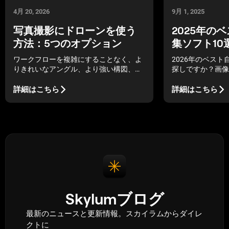
4月 20, 2026
9月 1, 2025
写真撮影にドローンを使う
2025年の
方法：5つのオプション
集ソフト10
ワークフローを複雑にすることなく、よ
2026年のベス
りきれいなアングル、より強い構図、よ
探しですか？画像
りプロフェッショナルな空撮写真を撮影
ップツールをご紹
するための、写真撮影にドローンを使用
能を体験し、編集
詳細はこちら
詳細はこちら
する5つの実践的な方法。
にしましょう。
Skylumブログ
最新のニュースと更新情報。スカイラムからダイレ
クトに