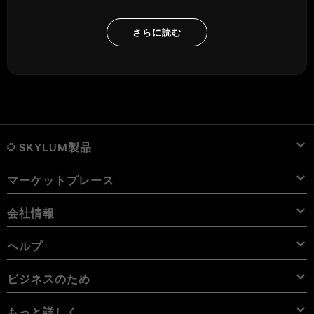
さらに読む
SKYLUM製品
マーケットプレース
Luminar Neo
概要
Luminar Mobile
会社情報
プリセット
価格
概要
Aperty
Luminar Neo プリセット
パック
機能
iPad用 Luminar
概要
オンライン ツール
会社概要
ヘルプ
Lightroom プリセット
Luminar Neo パック
プロ ツール
LUT
iPhone用 Luminar
価格
オンライン編集ソフト
キャリア
使用例
Luminar Neo LUT
Vision Pro用 Luminar Neo
オーバーレイを使用して新しいものを簡単に追加
サポートへのお問い合わせ
ビジネスのため
Aperty User Guide
カラー パレット
代替ソフト
Aperty LUT
Luminar Mobile User Guide
テクスチャー
アンバサダー
エクストラ
Color Picker
FAQs
ビジネスのため
もっと詳しく
無料体験板