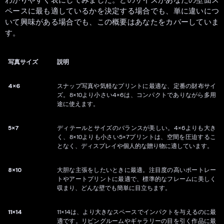
ペースに最も適しているかを決定する場合でも、単に違いにつ
いて興味がある場合でも、この概要はあなたをカバーしていま
す。
写真サイズ
説明
4×6
スナップ写真や気軽なプリントに最適な、定番の財布サイ
ズ。8×10より小さい4×6は、コンパクトでありながら多用
途に使えます。
5×7
ディテールとサイズのバランスが美しい。4×6よりも大き
く、8×10よりも小さい5×7プリントは、空間を圧迫するこ
となく、ディスプレイや個人的な贈り物に適しています。
8×10
大胆な主張をしたいときに最適。注目度の高いポートレー
トやアートプリントに最適で、標準的なフレームに美しく
収まり、どんな壁でも簡単に目立ちます。
11×14
11×14は、より大きなスペースでインパクトを与えるのに最
適です。リビングルームやギャラリーの目を引く作品に最