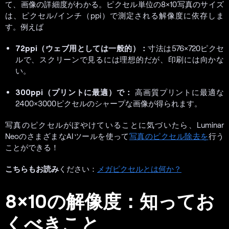
て、画像の詳細度がわかる。ピクセル単位の8×10写真のサイズ
は、ピクセル/インチ（ppi）で測定される解像度に依存しま
す。例えば
72ppi（ウェブ用としては一般的）：
寸法は576×720ピクセ
ルで、スクリーンで見るには理想的だが、印刷には向かな
い。
300ppi（プリントに最適）で：
高画質プリントに最適な
2400×3000ピクセルのシャープな画像が得られます。
写真のピクセルがぼやけていることに気づいたら、Luminar
NeoのさまざまなAIツールを使って
写真のピクセル除去を
行う
ことができる！
こちらもお読み
ください：
メガピクセルとは何か？
8×10の解像度：知ってお
くべきこと