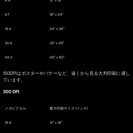
4.9
12″ x 18″
9.7
18″ x 24″
19.4
24″ x 36″
30.4
30″ x 45″
54.0
40″ x 60″
150DPIはポスターやバナーなど、遠くから見る大判印刷に適し
ています。
300 DPI
メガピクセル
最大印刷サイズ (インチ)
19.4
12″ x 18″