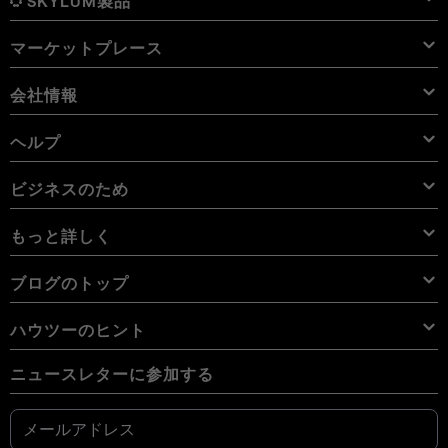
SKYLUM製品
マーケットプレース
Luminar Neo
概要
Luminar Mobile
会社情報
プリセット
価格
概要
Aperty
Luminar Neo プリセット
パック
機能
iPad用 Luminar
概要
オンライン ツール
会社概要
ヘルプ
Lightroom プリセット
Luminar Neo パック
プロ ツール
LUT
iPhone用 Luminar
価格
オンライン編集ソフト
キャリア
使用例
Luminar Neo LUT
Vision Pro用 Luminar Neo
オーバーレイを使用して新しいものを簡単に追加
サポートへのお問い合わせ
ビジネスのため
Aperty User Guide
カラー パレット
代替ソフト
Aperty LUT
Luminar Mobile User Guide
テクスチャー
アンバサダー
エクストラ
Color Picker
FAQs
ビジネスのため
もっと詳しく
無料体験板
スカイオブジェクト
その他のソフトウェア
空
アフィリエイトプログラム
User Guide
割引
背景
ボリューム ライセンス
X メンバーシップ
ブログ
ブログのトップ
電子書籍
利用規約
Luminar Neo User Guide
Cookieの選択を変更する
リセラー プログラム
Luminar Neo Beta
ハウツー
コース
プライバシーポリシー
ハウツーのヒント
Manual Mode in Photography
ニュースルーム
How Much Do Photographers Charge
AI ガイドライン
ニュースレターに参加する
デジタルカメラの写真を携帯電話に転送する方法
の最高の無料のPhotoshop代替品
私たちのコミュニティ
問い合わせ
iPhoneで写真を反転する方法
Fix Blurry Pictures On iPhone
クリエイターのためのLuminar
How To Change Background Color On Instagram Story
How Big Is 8x10 Photo Size