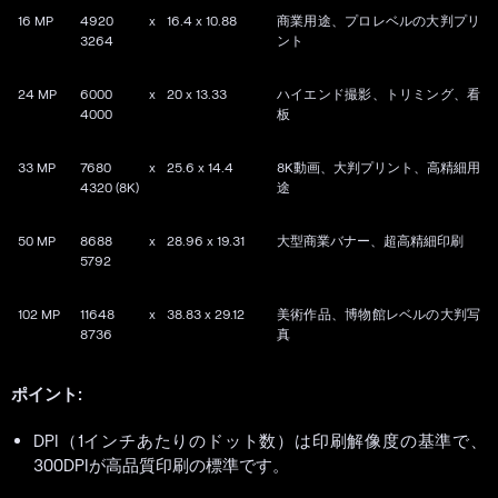
16 MP
4920 x
16.4 x 10.88
商業用途、プロレベルの大判プリ
3264
ント
24 MP
6000 x
20 x 13.33
ハイエンド撮影、トリミング、看
4000
板
33 MP
7680 x
25.6 x 14.4
8K動画、大判プリント、高精細用
4320 (8K)
途
50 MP
8688 x
28.96 x 19.31
大型商業バナー、超高精細印刷
5792
102 MP
11648 x
38.83 x 29.12
美術作品、博物館レベルの大判写
8736
真
ポイント:
DPI（1インチあたりのドット数）は印刷解像度の基準で、
300DPIが高品質印刷の標準です。