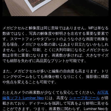
メガピクセルと解像度は同じ意味ではありません。MPは単なる
数値ではなく、写真の解像度や鮮明さを左右する重要な要素で
す。スマートフォンやタブレットのような小さな画面で画像を
見る場合、メガピクセル数の違いはあまり目立たないかもしれ
ません。しかし、印刷、とくに大判印刷になるとメガピクセル
数は非常に重要になります。画素数が多ければ、大きなサイズ
でも細部を失わずに高品質なプリントが可能です。
また、メガピクセルが多いと編集の自由度も高まります。トリ
ミングやズームをしても画像が粗くなりにくく、撮影後に構図
や焦点を変えることも可能です。
たとえカメラの画素数が少なくても安心してください。
AI写真
編集ソフト Luminar Neo
には、高度な
シャープ化ツール
が搭
載されており、ディテールを強調して写真をより鮮明に見せる
ことができます。つまり、画素数に関わらず、Luminar Neoを