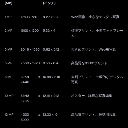
(MP)
(インチ)
1 MP
1280 x 720
4.27 x 2.4
Web画像、小さなデジタル写真
2 MP
1600 x 1200
5.33 x 4
標準プリント、小型フォトフレー
ム
3 MP
2048 x 1536
6.82 x 5.12
大きめプリント、Web用写真
5 MP
2560 x 1920
8.53 x 6.4
高品質な8″x10″プリント
8 MP
3264 x
10.88 x 8.16
大判プリント、一般的なデジタル
2448
写真
10 MP
3648 x
12.16 x 9.12
ポスター、詳細な写真編集
2736
12 MP
4000 x
13.33 x 10
高品質プリント、雑誌用写真
3000