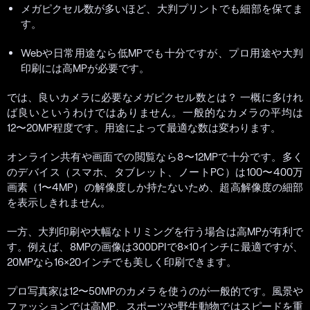
メガピクセル数が多いほど、大判プリントでも細部を保てま
す。
Webや日常用途なら低MPでも十分ですが、プロ用途や大判
印刷には高MPが必要です。
では、良いカメラに必要なメガピクセル数とは？ 一概に多けれ
ば良いというわけではありません。一般的なカメラの平均は
12〜20MP程度です。用途によって最適な数は変わります。
オンライン共有や画面での閲覧なら8〜12MPで十分です。多く
のデバイス（スマホ、タブレット、ノートPC）は100〜400万
画素（1〜4MP）の解像度しか持たないため、超高解像度の細部
を表示しきれません。
一方、大判印刷や大幅なトリミングを行う場合は高MPが有利で
す。例えば、8MPの画像は300DPIで8×10インチに最適ですが、
20MPなら16×20インチでも美しく印刷できます。
プロ写真家は12〜50MPのカメラを使うのが一般的です。風景や
ファッションでは高MP、スポーツや野生動物ではスピードを重