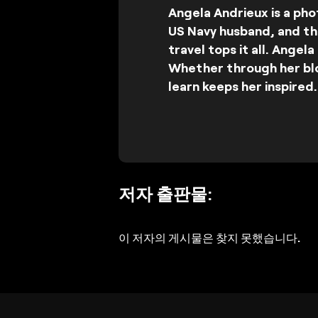
Angela Andrieux is a pho
US Navy husband, and the
travel tops it all. Angel
Whether through her blo
learn keeps her inspired.
저자 출판물:
이 저자의 게시물은 찾지 못했습니다.