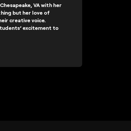
n Chesapeake, VA with her
hing but her love of
heir creative voice.
tudents’ excitement to