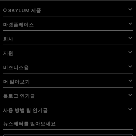
SKYLUM 제품
마켓플레이스
Luminar Neo
개요
Luminar Mobile
회사
프리셋
가격
개요
Aperty
Luminar Neo 프리셋
번들
기능
iPad용 Luminar
개요
온라인 도구
Skylum 소개
지원
Lightroom 프리셋
Luminar Neo 번들
전문가 도구
LUT
iPhone용 Luminar
가격
온라인 편집기
경력
사용 사례
Luminar Neo LUT
Vision Pro용 Luminar
오버레이
문의하기
비즈니스용
Aperty User Guide
색상 팔레트
대체 프로그램
Aperty LUT
Luminar Mobile User Guide
텍스처
앰버서더
추가 기능
Color Picker
자주 묻는 질문
비즈니스용 Skylum
더 알아보기
무료 체험판
하늘 개체
다른 소프트웨어
하늘
제휴 프로그램
User Guide
할인
배경
볼륨 라이선스
X 멤버십
블로그
블로그 인기글
eBook
이용약관
Luminar Neo User Guide
쿠키 선택 사항 변경
리셀러 프로그램
Luminar Neo Beta
사용 방법
강좌
개인 정보 정책
사용 방법 팁 인기글
Manual Mode in Photography
용어 사전
How Much Do Photographers Charge
AI 가이드라인
뉴스레터를 받아보세요
디지털 카메라 사진을 휴대폰으로 가져오는 방법
최고의 무료 포토샵 대안 17가지
뉴스룸
문의하기
iPhone에서 사진을 반전하는 방법