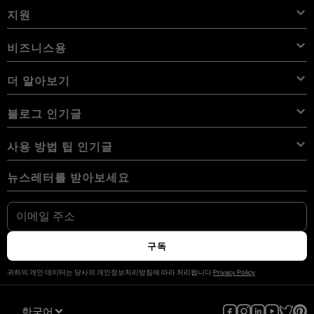
Luminar Neo 프리셋
번들
기능
iPad용 Luminar
개요
온라인 도구
Skylum 소개
지원
Lightroom 프리셋
Luminar Neo 번들
전문가 도구
LUT
iPhone용 Luminar
가격
온라인 편집기
경력
사용 사례
Luminar Neo LUT
Vision Pro용 Luminar
오버레이
문의하기
비즈니스용
Aperty User Guide
색상 팔레트
대체 프로그램
Aperty LUT
Luminar Mobile User Guide
텍스처
앰버서더
추가 기능
Color Picker
자주 묻는 질문
비즈니스용 Skylum
더 알아보기
무료 체험판
하늘 개체
다른 소프트웨어
하늘
제휴 프로그램
User Guide
할인
배경
볼륨 라이선스
X 멤버십
블로그
블로그 인기글
eBook
이용약관
Luminar Neo User Guide
쿠키 선택 사항 변경
리셀러 프로그램
Luminar Neo Beta
사용 방법
강좌
개인 정보 정책
사용 방법 팁 인기글
Manual Mode in Photography
용어 사전
How Much Do Photographers Charge
AI 가이드라인
뉴스레터를 받아보세요
디지털 카메라 사진을 휴대폰으로 가져오는 방법
최고의 무료 포토샵 대안 17가지
뉴스룸
문의하기
iPhone에서 사진을 반전하는 방법
Fix Blurry Pictures On iPhone
우리의 커뮤니티
How To Change Background Color On Instagram Story
How Big Is 8x10 Photo Size
How to Convert HEIC to JPG on iPhone
크리에이터를 위한 Luminar
스턱 픽셀 vs 데드 픽셀
구독
사진을 폴라로이드처럼 보이게 만드는 방법
사진작가를 위한 무료 Photoshop 플러그인
Luminar 마켓플레이스로 수익을 창출하세요
귀하의 개인 데이터는 당사의 개인정보처리방침에 따라 처리됩니다
Privacy Policy
How to Combine Photos on iPhone
가로 대 세로 방향
Macbook에서 SD 카드를 포맷하는 방법
한국어