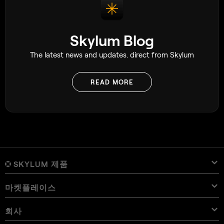
Skylum Blog
The latest news and updates. direct from Skylum
READ MORE
SKYLUM 제품
마켓플레이스
Luminar Neo
개요
Luminar Mobile
회사
프리셋
가격
개요
Aperty