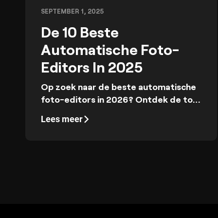
SEPTEMBER 1, 2025
De 10 Beste
Automatische Foto-
Editors In 2025
Op zoek naar de beste automatische
foto-editors in 2026? Ontdek de top
tools om je beelden eenvoudig te
Lees meer
verbeteren. Verken innovatieve
functies en maak je bewerkingsproces
makkelijker met de beste editors van
het jaar.