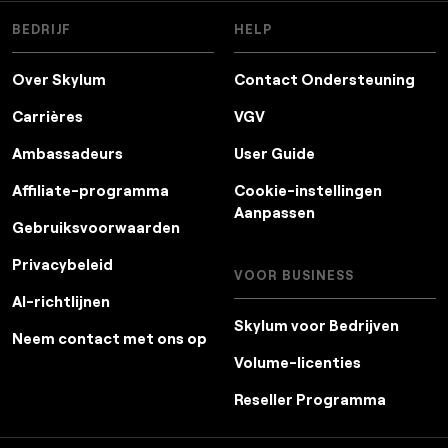
BEDRIJF
HELP
Over Skylum
Contact Ondersteuning
Carrières
VGV
Ambassadeurs
User Guide
Affiliate-programma
Cookie-instellingen
Aanpassen
Gebruiksvoorwaarden
Privacybeleid
VOOR BUSINESS
AI-richtlijnen
Skylum voor Bedrijven
Neem contact met ons op
Volume-licenties
Reseller Programma