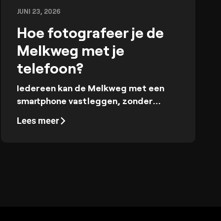
JUNI 23, 2026
Hoe fotografeer je de
Melkweg met je
telefoon?
Iedereen kan de Melkweg met een
smartphone vastleggen, zonder
professionele apparatuur. Ontdek
Lees meer
wat je moet doen en welke
instellingen je op je smartphone moet
gebruiken.