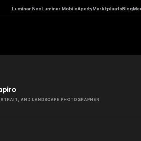
Luminar Neo
Luminar Mobile
Aperty
Marktplaats
Blog
Me
apiro
PORTRAIT, AND LANDSCAPE PHOTOGRAPHER