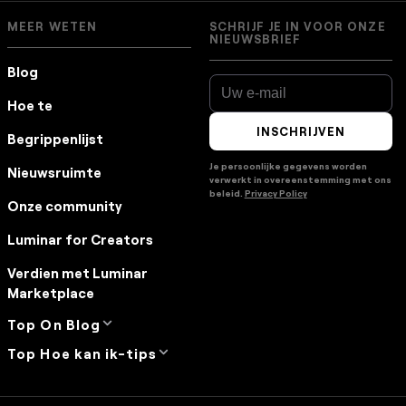
MEER WETEN
SCHRIJF JE IN VOOR ONZE
NIEUWSBRIEF
Blog
Hoe te
INSCHRIJVEN
Begrippenlijst
Je persoonlijke gegevens worden
Nieuwsruimte
verwerkt in overeenstemming met ons
beleid.
Privacy Policy
Onze community
Luminar for Creators
Verdien met Luminar
Marketplace
Top On Blog
Top Hoe kan ik-tips
Manual Mode in
Photography
Zo zet je Foto's van je
How Much Do