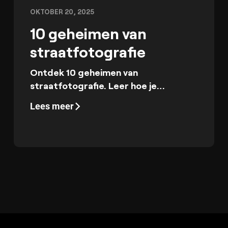
OKTOBER 20, 2025
10 geheimen van
straatfotografie
Ontdek 10 geheimen van
straatfotografie. Leer hoe je
stedelijke omgevingen vastlegt met
Lees meer
professionele tips voor
indrukwekkende resultaten.