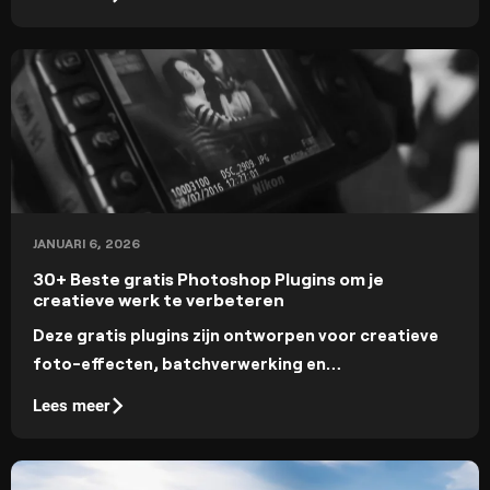
plant en flatterende hoeken vindt.
JANUARI 6, 2026
30+ Beste gratis Photoshop Plugins om je
creatieve werk te verbeteren
Deze gratis plugins zijn ontworpen voor creatieve
foto-effecten, batchverwerking en
basisaanpassingen en helpen je om je artistieke visie
Lees meer
te bereiken. Veel professionele fotografen
gebruiken deze plugins om hun workflow te
verbeteren, dus waarom zou je achterblijven?