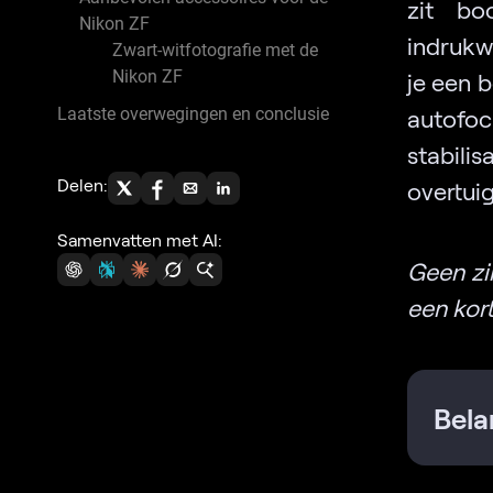
zit bo
Nikon ZF
indrukwe
Zwart-witfotografie met de
Nikon ZF
je een 
Laatste overwegingen en conclusie
autofoc
stabil
Delen:
overtui
Samenvatten met AI:
Geen zi
een kor
Bela