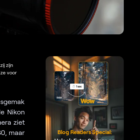
j zijn
uze voor
iksgemak
de Nikon
era ziet
 80, maar
Blog Readers Special: