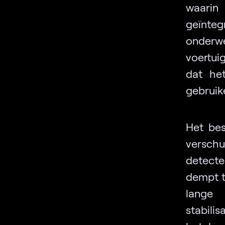
waarin 
geïnteg
onderw
voertui
dat het
gebruike
Het bes
verschu
detect
dempt t
lange 
stabili