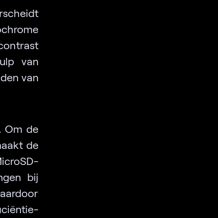
scheidt
ochrome
contrast
ulp van
lden van
.
Om de
maakt de
MicroSD-
ngen bij
waardoor
ciëntie-