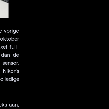
e vorige
oktober
el full-
 dan de
-sensor.
ikon’s
olledige
eks aan,