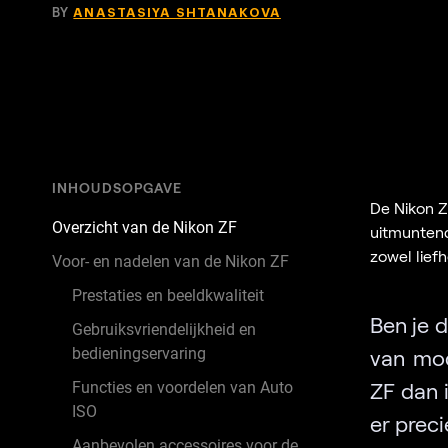
BY
ANASTASIYA SHTANAKOVA
INHOUDSOPGAVE
De Nikon ZF
Overzicht van de Nikon ZF
uitmuntend
zowel lief
Voor- en nadelen van de Nikon ZF
Prestaties en beeldkwaliteit
Ben je 
Gebruiksvriendelijkheid en
bedieningservaring
van mod
ZF dan 
Functies en voordelen van Auto
ISO
er preci
Aanbevolen accessoires voor de