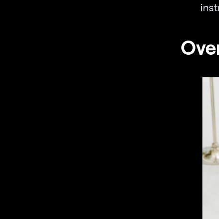
ins
Over