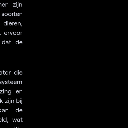
men zijn
 soorten
dieren,
t ervoor
r dat de
ator die
 systeem
zing en
zijn bij
 kan de
eld, wat