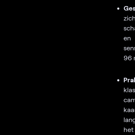
Ges
zic
sch
en 
sen
96 
Pra
kla
cam
kaa
lan
het