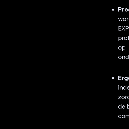
Pre
wor
EXP
pro
op
ond
Erg
inde
zor
de 
com