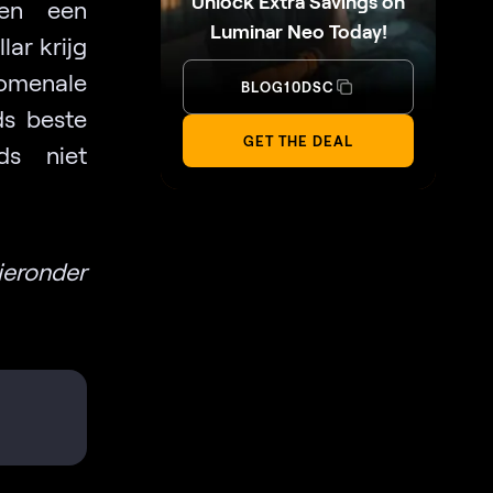
Unlock Extra Savings on
 en een
Luminar Neo Today!
lar krijg
nomenale
BLOG10DSC
ds beste
GET THE DEAL
ds niet
ieronder