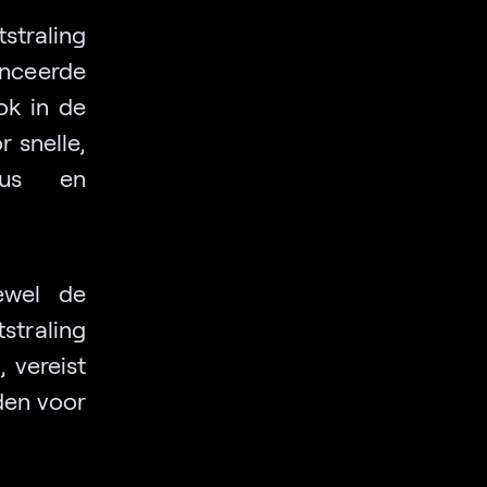
straling
nceerde
ok in de
 snelle,
cus en
wel de
tstraling
 vereist
den voor