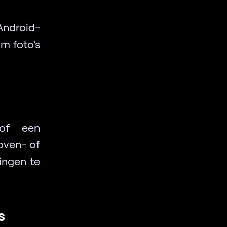
ndroid-
om foto’s
 of een
oven- of
ingen te
s