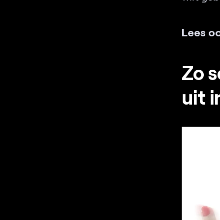
Lees oo
Zo s
uit 