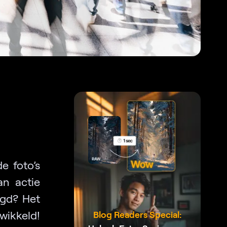
e foto’s
an actie
egd? Het
ewikkeld!
Blog Readers Special: