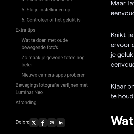
Maar la
5. Sla je instellingen op
eenvoud
6. Controleer of het gelukt is
Extra tips
Knikt j
Wat te doen met oude
ervoor 
bewegende foto’s
je geluk
Zo maak je gewone foto's nog
eenvoud
beter
Nieuwe camera-apps proberen
Klaar om
Bewegingsfotografie verfijnen met
Luminar Neo
te houd
Afronding
Wat
Delen: