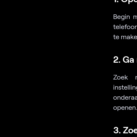
Begin 
telefoon
te make
2. Ga 
Zoek n
instell
onderaa
openen
3. Zo