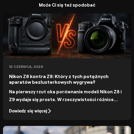
Może Ci się też spodobać
18 CZERWCA, 2026
Nikon Z8 kontra Z9: Który z tych potężnych
aparatów bezlusterkowych wygrywa?
Na pierwszy rzut oka porównanie modeli Nikon Z8 i
Z9 wydaje się proste. W rzeczywistości różnice
między tymi aparatami są mniejsze, niż większość
Dowiedz się więcej
fotografów by się spodziewała.