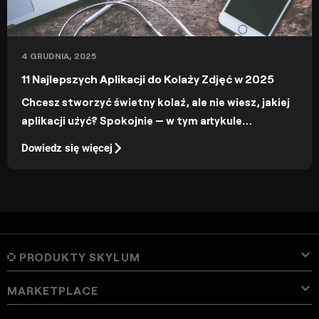
4 GRUDNIA, 2025
11 Najlepszych Aplikacji do Kolaży Zdjęć w 2025
Chcesz stworzyć świetny kolaż, ale nie wiesz, jakiej
aplikacji użyć? Spokojnie — w tym artykule
przygotowaliśmy zestawienie najlepszych aplikacji
Dowiedz się więcej
do kolaży na iOS i Androida.
PRODUKTY SKYLUM
MARKETPLACE
Luminar Neo
Przegląd
Luminar Mobile