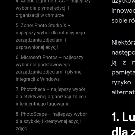
4. Adobe Lightroom CC – najlepszy
wybór dla płynnej edycji i
innowacy
organizacji w chmurze
sobie r
5. Zoner Photo Studio X –
najlepszy wybór dla intuicyjnego
zarządzania zdjęciami i
Niektó
usprawnionej edycji
następc
6. Microsoft Photos – najlepszy
ją z n
wybór dla podstawowego
pamięta
zarządzania zdjęciami i płynnej
integracji z Windows
ryzyko
7. Phototheca – najlepszy wybór
alterna
dla efektywnej organizacji zdjęć i
inteligentnego tagowania
1. L
8. PhotoScape – najlepszy wybór
dla szybkiej i kreatywnej edycji
dla 
zdjęć