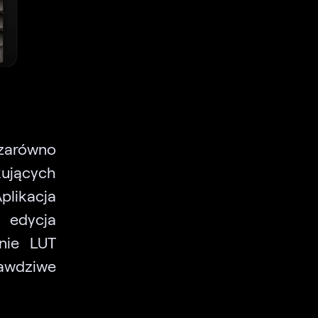
zarówno
kujących
likacja
 edycja
nie LUT
rawdziwe