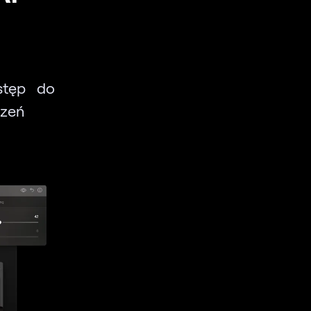
stęp do
rzeń