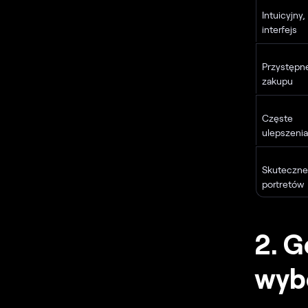
Intuicyjn
interfejs
Przystępne
zakupu
Częste a
ulepszenia
Skutecz
portretów
2. G
wybó