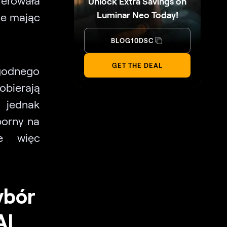
Unlock Extra Savings on
Luminar Neo Today!
nie mając
BLOG10DSC
GET THE DEAL
godnego
obierają
 jednak
porny na
ie więc
ybór
AI