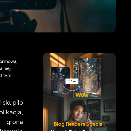
tformową
a niej
ad tym
 skupiło
likacja,
 grona
Blog Readers Special:
ferowała