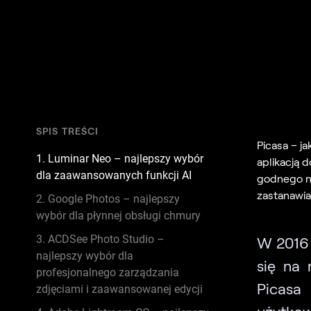
SPIS TREŚCI
Picasa – j
1. Luminar Neo – najlepszy wybór
aplikacją d
dla zaawansowanych funkcji AI
godnego na
zastanawias
2. Google Photos – najlepszy
wybór dla płynnej obsługi chmury
3. ACDSee Photo Studio –
W 2016 
najlepszy wybór dla
się na 
profesjonalnego zarządzania
Picas
zdjęciami i zaawansowanej edycji
użytkow