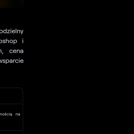
dzielny
oshop i
m, cena
sparcie
nością na