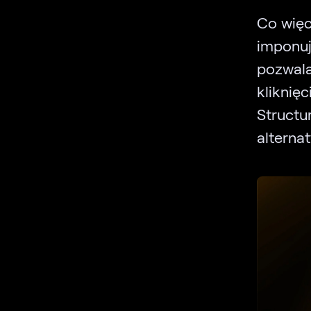
Co więc
imponuj
pozwal
kliknię
Structur
alterna