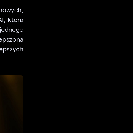
 nowych,
I, która
jednego
lepszona
jlepszych