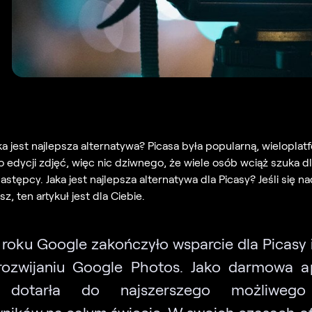
aka jest najlepsza alternatywa? Picasa była popularną, wielopla
o edycji zdjęć, więc nic dziwnego, że wiele osób wciąż szuka dl
stępcy. Jaka jest najlepsza alternatywa dla Picasy? Jeśli się n
z, ten artykuł jest dla Ciebie.
roku Google zakończyło wsparcie dla Picasy i
rozwijaniu Google Photos. Jako darmowa ap
a dotarła do najszerszego możliwego
ników na całym świecie. W swoich czasach o