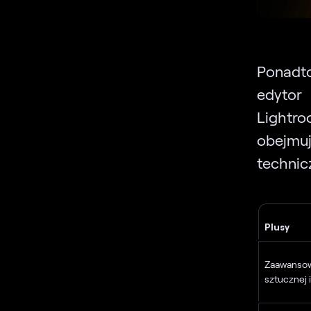
Ponadt
edytor
Lightr
obejmu
technic
Plusy
Zaawansow
sztucznej i