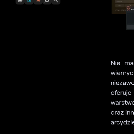
Nie ma
wiernyc
niezaw
oferuj
warstw
oraz in
arcydzie