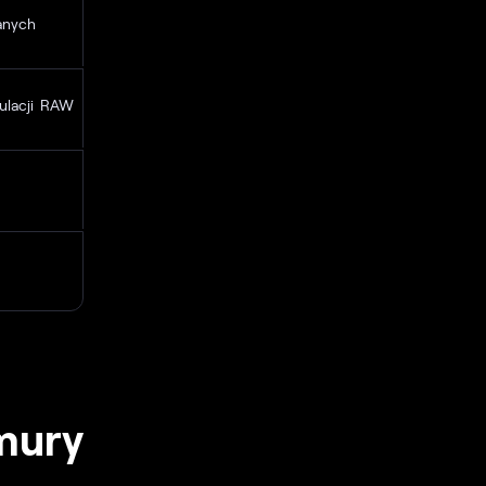
anych
gulacji RAW
hmury