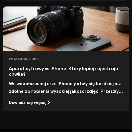
aparatu.
25 MARCA, 2026
Aparat cyfrowy vs iPhone: Który lepiej rejestruje
chwile?
We współczesnej erze iPhone'y stały się bardziej niż
zdolne do robienia wysokiej jakości zdjęć. Przeszły
one długą drogę, a najnowsze modele oferują nawet
Dowiedz się więcej
opcję robienia zdjęć w formacie RAW. W
rzeczywistości, jedna z największych premier
filmowych w ostatnim czasie, 28 lat później, film o
zombie za 75 milionów dolarów, miał kilka scen