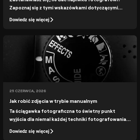
Zapoznaj się z tymi wskazówkami dotyczącymi
etykiety, które pomogą Ci okazać uznanie dla ich
Dowiedz się więcej
doskonałej pracy bez rozbijania banku.
25 CZERWCA, 2026
Jak robić zdjęcia w trybie manualnym
Ta ściągawka fotograficzna to świetny punkt
wyjścia dla niemal każdej techniki fotografowania
w trybie manualnym. Chcesz fotografować w trybie
Dowiedz się więcej
manualnym? Skorzystaj z naszej ściągawki ustawień