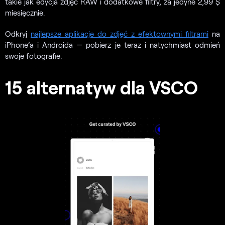
takie jak edycja zdjęć RAW i dodatkowe filtry, za jedyne 2,99 $
miesięcznie.
Odkryj
najlepsze aplikacje do zdjęć z efektownymi filtrami
na
iPhone’a i Androida — pobierz je teraz i natychmiast odmień
swoje fotografie.
15 alternatyw dla VSCO