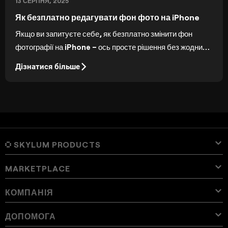
13 СЕРПНЯ, 2025
Як безплатно редагувати фон фото на iPhone
Якщо ви запитуєте себе, як безплатно змінити фон
фотографії на iPhone – ось просте рішення без жодних
витрат.
Дізнатися більше
SKYLUM PRODUCTS
MARKETPLACE
Luminar Neo
Огляд
Luminar Mobile
КОМПАНІЯ
Пресети
Ціна
Огляд
Aperty
Luminar Neo Presets
Пакети
Функції
Luminar для iPad
Огляд
Online Tools
Про Skylum
ДОПОМОГА
Lightroom Presets
Luminar Neo Bundles
Професійні інструменти
Шаблони корекції кольору
Luminar for iPhone
Ціна