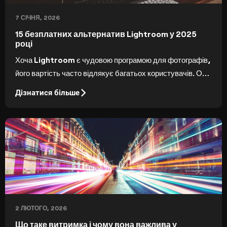
7 СІЧНЯ, 2026
15 безплатних альтернатив Lightroom у 2025
році
Хоча Lightroom є чудовою програмою для фотографів,
його вартість часто відлякує багатьох користувачів. Ось
список із 15 безплатних альтернатив Lightroom, які
Дізнатися більше
нададуть вам професійні інструменти без необхідності
підписки.
2 ЛЮТОГО, 2026
Що таке витримка і чому вона важлива у