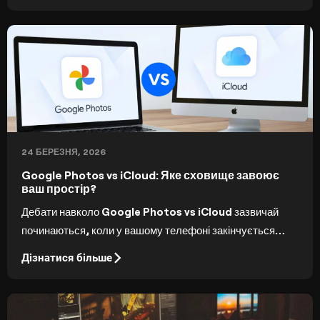
24 БЕРЕЗНЯ, 2026
Google Photos vs iCloud: Яке сховище завоює
ваш простір?
Дебати навколо Google Photos vs iCloud зазвичай
починаються, коли у вашому телефоні закінчується
пам'ять. Обидва сервіси пропонують автоматичне
Дізнатися більше
резервне копіювання та доступ до хмарних сховищ, але
досвід і можливості далеко не ідентичні.