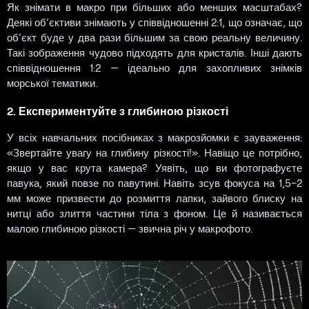
Як знімати в макро при більших або менших масштабах?
Деякі об’єктиви знімають у співвідношенні 2:1, що означає, що
об’єкт буде у два рази більшим за свою реальну величину.
Такі зображення чудово підходять для кристалів. Інші дають
співвідношення 1:2 — ідеально для захопливих знімків
морської тематики.
2. Експериментуйте з глибиною різкості
У всіх навчальних посібниках з макрозйомки є зауваження:
«Звертайте увагу на глибину різкості!». Навіщо це потрібно,
якщо у вас крута камера? Уявіть, що ви фотографуєте
павука, який повзе по павутині. Навіть зсув фокуса на 1,5–2
мм може призвести до розмиття лапки, зайвого блиску на
нитці або злиття частини тіла з фоном. Це й називається
малою глибиною різкості — звична річ у макрофото.