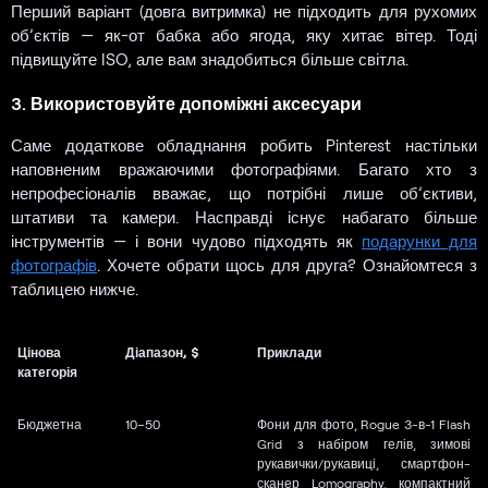
Перший варіант (довга витримка) не підходить для рухомих
об’єктів — як-от бабка або ягода, яку хитає вітер. Тоді
підвищуйте ISO, але вам знадобиться більше світла.
3. Використовуйте допоміжні аксесуари
Саме додаткове обладнання робить Pinterest настільки
наповненим вражаючими фотографіями. Багато хто з
непрофесіоналів вважає, що потрібні лише об’єктиви,
штативи та камери. Насправді існує набагато більше
інструментів — і вони чудово підходять як
подарунки для
фотографів
. Хочете обрати щось для друга? Ознайомтеся з
таблицею нижче.
Цінова
Діапазон, $
Приклади
категорія
Бюджетна
10–50
Фони для фото, Rogue 3-в-1 Flash
Grid з набіром гелів, зимові
рукавички/рукавиці, смартфон-
сканер Lomography, компактний