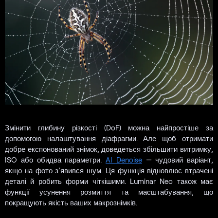
Змінити глибину різкості (DoF) можна найпростіше за
допомогою налаштування діафрагми. Але щоб отримати
добре експонований знімок, доведеться збільшити витримку,
ISO або обидва параметри.
AI Denoise
— чудовий варіант,
якщо на фото з’явився шум. Ця функція відновлює втрачені
деталі й робить форми чіткішими. Luminar Neo також має
функції усунення розмиття та масштабування, що
покращують якість ваших макрознімків.