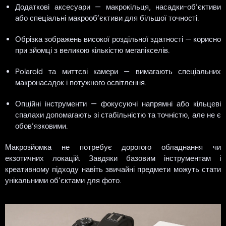
Додаткові аксесуари — макрокільця, насадки-об’єктиви
або спеціальні макрооб’єктиви для більшої точності.
Обрізка зображень високої роздільної здатності — корисно
при зйомці з великою кількістю мегапікселів.
Polaroid та миттєві камери — вимагають спеціальних
макронасадок і потужного освітлення.
Опційні інструменти — фокусуючі напрямні або кільцеві
спалахи допомагають зі стабільністю та точністю, але не є
обов’язковими.
Макрозйомка не потребує дорогого обладнання чи
екзотичних локацій. Завдяки базовим інструментам і
креативному підходу навіть звичайні предмети можуть стати
унікальними об’єктами для фото.