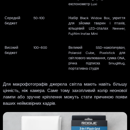
експонометр Luxi
Середній
50–100
Набір Black Widow Box, укриття
бюджет
для зйомки тварин і птахів,
кільцевий LED-спалах Neewer,
Fujifilm Instax Mini
Високий
100–600
Великий SSD-накопичувач,
бюджет
Polaroid Cube, Pixelstick для
світлового малювання, сумка ONA,
річна підписка SmugMug,
портативна студія
Для макрофотографів джерела світла мають навіть більшу
цінність, ніж камера. Саме тому захопливий колір неонової
лампи або зручне кріплення можуть стати причиною появи
ваших неймовірних кадрів.