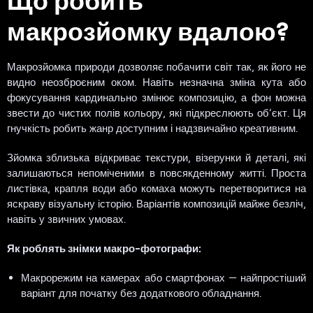
макрозйомку вдалою?
Макрозйомка природи дозволяє побачити світ так, як його не
видно неозброєним оком. Навіть незначна зміна кута або
фокусування кардинально змінює композицію, а фон можна
звести до чистих полів кольору, які підкреслюють об’єкт. Ця
гнучкість робить жанр доступним і надзвичайно креативним.
Зйомка зблизька відкриває текстури, візерунки й деталі, які
залишаються непоміченими в повсякденному житті. Проста
листівка, крапля води або комаха можуть перетворитися на
яскраву візуальну історію. Варіантів композицій майже безліч,
навіть у звичних умовах.
Як роблять знімки макро-фотографи:
Макрорежим на камерах або смартфонах — найпростіший
варіант для початку без додаткового обладнання.