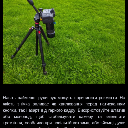
Навіть найменші рухи рук можуть спричинити розмиття. На
якість знімка впливає як хвилювання перед натисканням
кнопки, так і азарт від гарного кадру. Використовуйте штатив
або монопод, щоб стабілізувати камеру та зменшити
тремтіння, особливо при повільній витримці або зйомці дуже