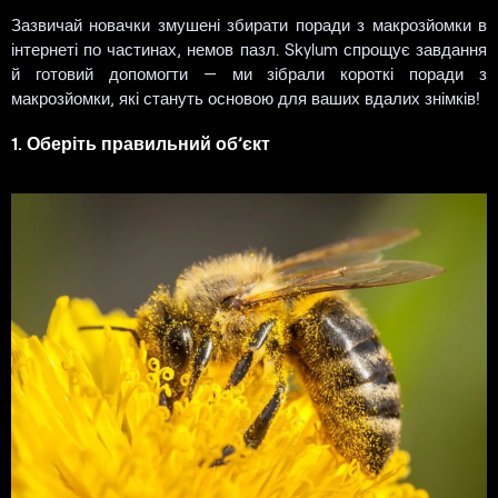
Зазвичай новачки змушені збирати поради з макрозйомки в
інтернеті по частинах, немов пазл. Skylum спрощує завдання
й готовий допомогти — ми зібрали короткі поради з
макрозйомки, які стануть основою для ваших вдалих знімків!
1. Оберіть правильний об’єкт