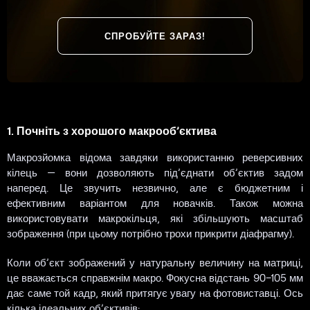
СПРОБУЙТЕ ЗАРАЗ!
1. Почніть з хорошого макрооб’єктива
Макрозйомка відома завдяки використанню реверсивних
кілець — вони дозволяють під’єднати об’єктив задом
наперед. Це звучить незвично, але є бюджетним і
ефективним варіантом для новачків. Також можна
використовувати макрокільця, які збільшують масштаб
зображення (при цьому потрібно трохи прикрити діафрагму).
Коли об’єкт зображений у натуральну величину на матриці,
це вважається справжнім макро. Фокусна відстань 90–105 мм
дає саме той кадр, який притягує увагу на фотовиставці. Ось
кілька ідеальних об’єктивів: