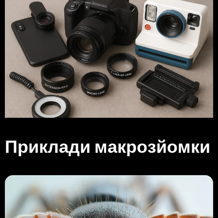
Приклади макрозйомки