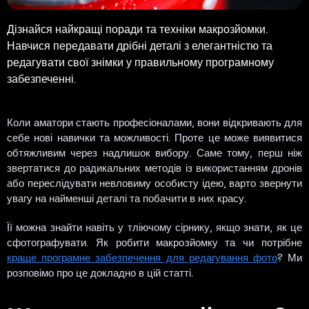
Дізнайся найкращі поради та техніки макрозйомки.
Навчися передавати дрібні деталі з елегантністю та
редагувати свої знімки у правильному програмному
забезпеченні.
Коли аматори стають професіоналами, вони відкривають для
себе нові навички та можливості. Проте це може виявитися
обтяжливим через надлишок вибору. Саме тому, перш ніж
звертатися до радикальних методів із використанням дронів
або переслідувати невловиму особисту ідею, варто звернути
увагу на найменші деталі та побачити в них красу.
Її можна знайти навіть у тліючому сірнику, якщо знати, як це
сфотографувати. Як робити макрозйомку та чи потрібне
краще програмне забезпечення для редагування фото
? Ми
розповімо про це докладно в цій статті.