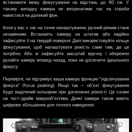
встановити межу фокусування на відстань до 60 см. У
такому випадку камера не витрачатиме час на спроби
навестися на далекий фон.
Коли у вас є час на точне налаштування, ручний режим стане
незамінним. Встановіть камеру на штатив або надійно
зафіксуйте її на твердій поверхні. Далі використовуйте кільце
фокусування, щоб налаштувати різкість саме там, де це
потрібно. Або ж зафіксуйте масштаб вручну і обережно
рухайте камеру вперед-назад, поки не досягнете ідеального
фокусу.
Перевірте, чи підтримує ваша камера функцію “підсвічування
фокуса” (focus peaking). Якщо так — об’єкт фокусування
буде виділений кольором при досягненні різкості. Це схоже
на тест-драйв макрооб’єктива. Деякі камери також мають
цифрове збільшення для точного наведення.