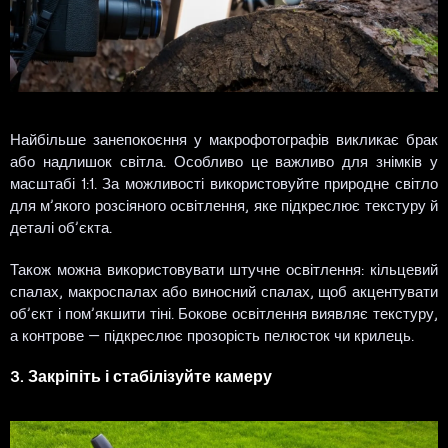
Найбільше занепокоєння у макрофотографів викликає брак
або надлишок світла. Особливо це важливо для знімків у
масштабі 1:1. За можливості використовуйте природне світло
для м’якого розсіяного освітлення, яке підкреслює текстуру й
деталі об’єкта.
Також можна використовувати штучне освітлення: кільцевий
спалах, макроспалах або виносний спалах, щоб акцентувати
об’єкт і пом’якшити тіні. Бокове освітлення виявляє текстуру,
а контрове — підкреслює прозорість пелюсток чи крилець.
3. Закріпіть і стабілізуйте камеру