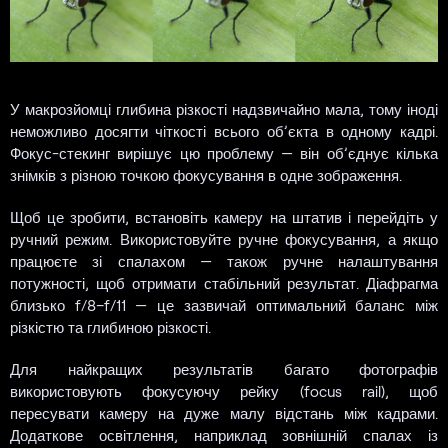
У макрозйомці глибина різкості надзвичайно мала, тому іноді
неможливо досягти чіткості всього об’єкта в одному кадрі.
Фокус-стекинг вирішує цю проблему — він об’єднує кілька
знімків з різною точкою фокусування в одне зображення.
Щоб це зробити, встановіть камеру на штатив і перейдіть у
ручний режим. Використовуйте ручне фокусування, а якщо
працюєте зі спалахом — також ручне налаштування
потужності, щоб отримати стабільний результат. Діафрагма
близько f/8–f/11 — це зазвичай оптимальний баланс між
різкістю та глибиною різкості.
Для найкращих результатів багато фотографів
використовують фокусуючу рейку (focus rail), щоб
пересувати камеру на дуже малу відстань між кадрами.
Додаткове освітлення, наприклад зовнішній спалах із