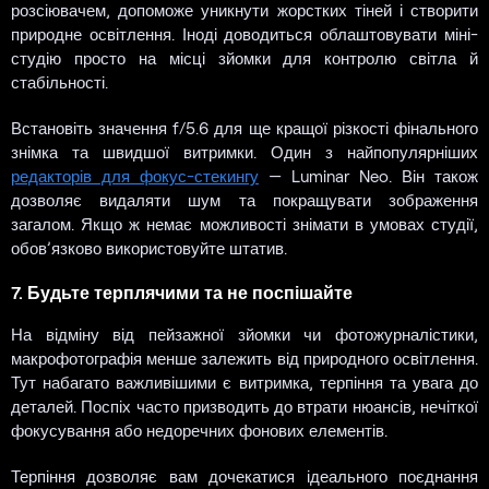
розсіювачем, допоможе уникнути жорстких тіней і створити
природне освітлення. Іноді доводиться облаштовувати міні-
студію просто на місці зйомки для контролю світла й
стабільності.
Встановіть значення f/5.6 для ще кращої різкості фінального
знімка та швидшої витримки. Один з найпопулярніших
редакторів для фокус-стекингу
— Luminar Neo. Він також
дозволяє видаляти шум та покращувати зображення
загалом. Якщо ж немає можливості знімати в умовах студії,
обов’язково використовуйте штатив.
7. Будьте терплячими та не поспішайте
На відміну від пейзажної зйомки чи фотожурналістики,
макрофотографія менше залежить від природного освітлення.
Тут набагато важливішими є витримка, терпіння та увага до
деталей. Поспіх часто призводить до втрати нюансів, нечіткої
фокусування або недоречних фонових елементів.
Терпіння дозволяє вам дочекатися ідеального поєднання