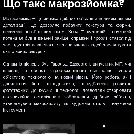
Що таке макрозйомка?
Макрозйомка — це зйомка дрібних об’єктів з великим рівнем
деталізації, що дозволяє побачити текстури та форми,
невидимі неозброєним оком. Хоча її художній і науковий
потенціал був визнаний раніше, справжній прорив стався під
час Індустріальної епохи, яка спонукала людей досліджувати
світ з нових ракурсів.
Одним із піонерів був Гарольд Еджертон, випускник MIT, чиї
інновації в області стробоскопічного освітлення вивели
об’єктивну технологію на новий рівень. Його робота, як і
досягнення його послідовників, передбачила розвиток
фототехніки. До 1970-х ці технології дозволяли створювати
надзвичайно деталізовані зображення дрібних об’єктів,
утверджуючи макрозйомку як художній стиль і науковий
інструмент.