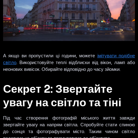
А якщо ви пропустили ці години, можете
імітувати подібне
світло
. Використовуйте теплі відблиски від вікон, ламп або
неонових вивісок. Обирайте відповідно до часу зйомки.
Секрет 2: Звертайте
увагу на світло та тіні
Під час створення фотографій міського життя завжди
звертайте увагу на напрям світла. Спробуйте стати спиною
до сонця та фотографувати місто. Таким чином світло
падатиме на об’єкти та прямуватиме до об’єктива.