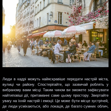
Люди в кадрі можуть найяскравіше передати настрій міста,
вулиці чи району. Спостерігайте, що зазвичай роблять у
вибраному вами місці. Таким чином ви зможете зафіксувати
найтиповіші дії, притаманні саме цьому простору. Звертайте
увагу на їхній настрій і емоції. Це може бути місце зустрічей,
де люди усміхаються, або локація, де багато сумних облич,