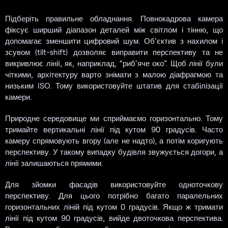
Підберіть правильне обладнання. Повнокадрова камера
фіксує ширший діапазон деталей між світлом і тінню, що
допомагає зменшити цифровий шум. Об’єктив з нахилом і
зсувом (tilt-shift) дозволяє виправити перспективу та не
викривлює лінії, як, наприклад, “риб’яче око”. Щоб лінії були
чіткими, архітектуру варто знімати з малою діафрагмою та
низьким ISO. Тому використовуйте штатив для стабілізації
камери.
Природне середовище ми сприймаємо горизонтально. Тому
тримайте вертикальні лінії під кутом 90 градусів. Часто
камеру спрямовують вгору (але не надто), а потім коригують
перспективу. У такому випадку будівля звужується догори, а
лінії залишаються прямими.
Для зйомки фасадів використовуйте одноточкову
перспективу. Для цього потрібно багато паралельних
горизонтальних ліній під кутом 0 градусів. Якщо ж тримати
лінії під кутом 90 градусів, вийде двоточкова перспектива.