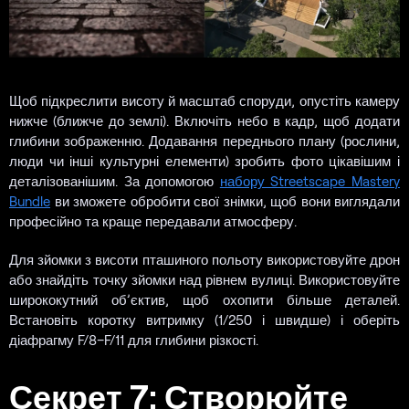
Щоб підкреслити висоту й масштаб споруди, опустіть камеру
нижче (ближче до землі). Включіть небо в кадр, щоб додати
глибини зображенню. Додавання переднього плану (рослини,
люди чи інші культурні елементи) зробить фото цікавішим і
деталізованішим. За допомогою
набору Streetscape Mastery
Bundle
ви зможете обробити свої знімки, щоб вони виглядали
професійно та краще передавали атмосферу.
Для зйомки з висоти пташиного польоту використовуйте дрон
або знайдіть точку зйомки над рівнем вулиці. Використовуйте
ширококутний об’єктив, щоб охопити більше деталей.
Встановіть коротку витримку (1/250 і швидше) і оберіть
діафрагму F/8–F/11 для глибини різкості.
Секрет 7: Створюйте