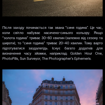
Після заходу починається так звана “синя година”. Це час,
коли світло набуває насичено-синього кольору. Якщо
“золота година” триває 30–60 хвилин (залежно від сезону та
широти), то “синя година” триває 20–40 хвилин. Тому варто
підготуватися заздалегідь. Існує багато додатків для
визначення часу зйомки, наприклад: Golden Hour One,
PhotoPills, Sun Surveyor, The Photographer’s Ephemeris.