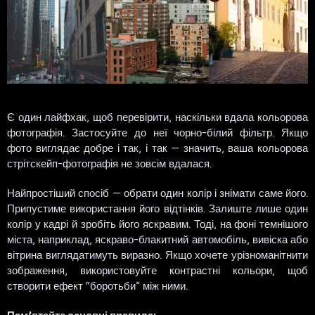
Є один лайфхак, щоб перевірити, наскільки вдала кольорова
фотографія. Застосуйте до неї чорно-білий фільтр. Якщо
фото виглядає добре і так, і так — значить, ваша кольорова
стрітскейп-фотографія не зовсім вдалася.
Найпростіший спосіб — обрати один колір і знімати саме його.
Припустиме використання його відтінків. Залиште лише один
колір у кадрі й зробіть його яскравим. Тоді, на фоні темнішого
міста, наприклад, яскраво-блакитний автомобіль, вивіска або
вітрина виглядатимуть виразно. Якщо хочете урізноманітнити
зображення, використовуйте контрастні кольори, щоб
створити ефект “боротьби” між ними.