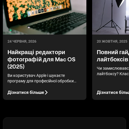
24 ЧЕРВНЯ, 2026
20 ЖОВТНЯ, 2025
Найкращі редактори
Повний гай
фотографій для Mac OS
лайтбоксів
(2025)
Чи замислювався
лайтбоксу? Клас
Ви користувач Apple і шукаєте
коробка, обшита
програму для професійної обробки
але сьогодні існ
своїх фото? Тоді ви потрапили у
варіантів.
правильне місце! Сьогодні у нашому
Дізнатися більше
Дізнатися біль
блозі ми обговоримо найкращі
програми для редагування фотографій
на Mac.