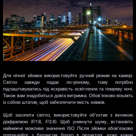
Для нічної зйомки використовуйте ручний режим на камері.
Світло завжди падає по-різному, тому потрібно
підлаштовуватись під яскравість освітлення та темряву ночі.
Також вам знадобиться довга витримка. Обов’язково візьміть
із собою штатив, щоб забезпечити якість знімків.
Щоб захопити світло, використовуйте об’єктив з великою
діафрагмою (F/1.8, F/2.8). Щоб уникнути шуму, встановіть
найнижче можливе значення ISO. Після зйомки обов’язково
попрацюйте з балансом білого в редакторі, адже кожне