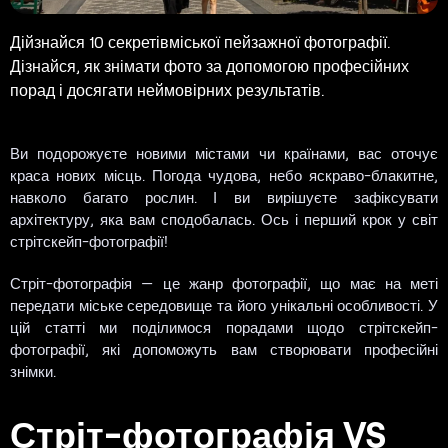
Дійзнайся 10 секретівміської пейзажної фотографії.
Дізнайся, як знімати фото за допомогою професійних
порад і досягати неймовірних результатів.
Ви подорожуєте новими містами чи країнами, вас оточує
краса нових місць. Погода чудова, небо яскраво-блакитне,
навколо багато рослин. І ви вирішуєте зафіксувати
архітектуру, яка вам сподобалась. Ось і перший крок у світ
стрітскейп-фотографії!
Стріт-фотографія — це жанр фотографії, що має на меті
передати міське середовище та його унікальні особливості. У
цій статті ми поділимося порадами щодо стрітскейп-
фотографії, які допоможуть вам створювати професійні
знімки.
Стріт-фотографія VS