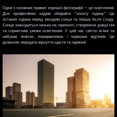
Одне з головних правил хорошої фотографії — це освітлення.
Для професійних кадрів обирайте “золоту годину”. Це
остання година перед заходом сонця та перша після сходу.
Сонце знаходиться низько на горизонті, створюючи довші тіні
та сприятливі умови освітлення. У цей час світло м’яке та
набуває жовтих, помаранчевих і червоних відтінків. Це
дозволяє передати відчуття щастя та гармонії.