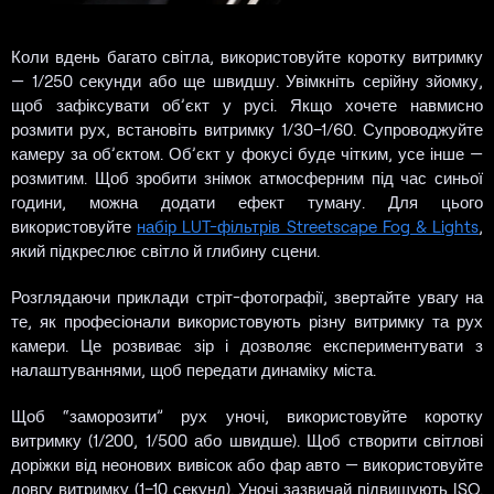
Коли вдень багато світла, використовуйте коротку витримку
— 1/250 секунди або ще швидшу. Увімкніть серійну зйомку,
щоб зафіксувати об’єкт у русі. Якщо хочете навмисно
розмити рух, встановіть витримку 1/30–1/60. Супроводжуйте
камеру за об’єктом. Об’єкт у фокусі буде чітким, усе інше —
розмитим. Щоб зробити знімок атмосферним під час синьої
години, можна додати ефект туману. Для цього
використовуйте
набір LUT-фільтрів Streetscape Fog & Lights
,
який підкреслює світло й глибину сцени.
Розглядаючи приклади стріт-фотографії, звертайте увагу на
те, як професіонали використовують різну витримку та рух
камери. Це розвиває зір і дозволяє експериментувати з
налаштуваннями, щоб передати динаміку міста.
Щоб “заморозити” рух уночі, використовуйте коротку
витримку (1/200, 1/500 або швидше). Щоб створити світлові
доріжки від неонових вивісок або фар авто — використовуйте
довгу витримку (1–10 секунд). Уночі зазвичай підвищують ISO.