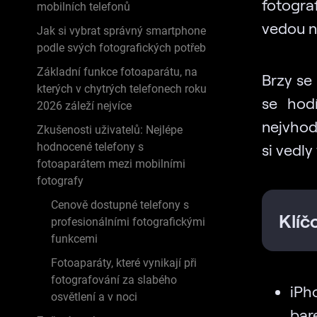
fotograf
mobilních telefonů
vedou n
Jak si vybrat správný smartphone
podle svých fotografických potřeb
Základní funkce fotoaparátu, na
Brzy se
kterých v chytrých telefonech roku
se hodí
2026 záleží nejvíce
nejvhodn
Zkušenosti uživatelů: Nejlépe
hodnocené telefony s
si vedly
fotoaparátem mezi mobilními
fotografy
Cenově dostupné telefony s
Klíč
profesionálními fotografickými
funkcemi
Fotoaparáty, které vynikají při
fotografování za slabého
iPh
osvětlení a v noci
bare