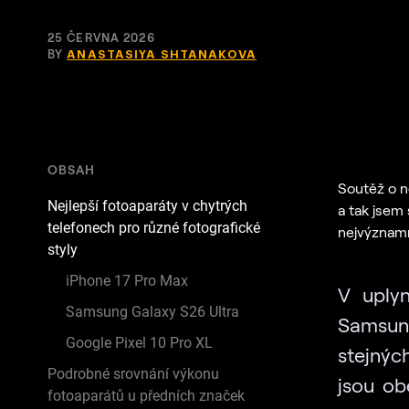
25 ČERVNA 2026
BY
ANASTASIYA SHTANAKOVA
OBSAH
Soutěž o n
Nejlepší fotoaparáty v chytrých
a tak jsem 
telefonech pro různé fotografické
nejvýznamn
styly
iPhone 17 Pro Max
V uplyn
Samsung Galaxy S26 Ultra
Samsun
Google Pixel 10 Pro XL
stejnýc
Podrobné srovnání výkonu
jsou ob
fotoaparátů u předních značek