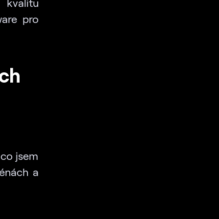
kvalitu
ware pro
ých
 co jsem
cénách a