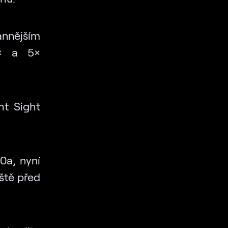
annějším
3× a 5×
ht Sight
0a, nyní
eště před