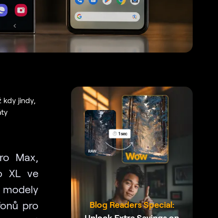
 kdy jindy,
áty
Pro Max,
o XL ve
o modely
fonů pro
Blog Readers Special:
Unlock Extra Savings on