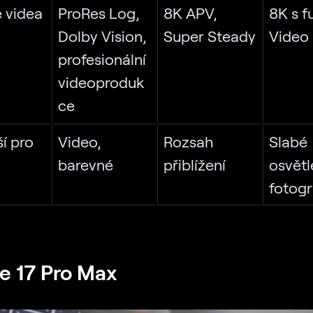
 videa
ProRes Log,
8K APV,
8K s f
Dolby Vision,
Super Steady
Video
profesionální
videoproduk
ce
í pro
Video,
Rozsah
Slabé
barevné
přiblížení
osvětl
fotogr
e 17 Pro Max