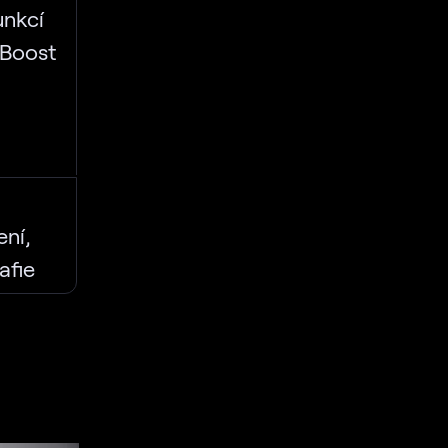
unkcí
 Boost
ení,
afie