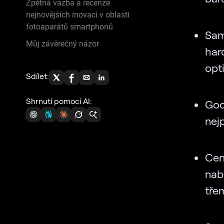
Zpětná vazba a recenze
nejnovějších inovací v oblasti
fotoaparátů smartphonů
Sam
Můj závěrečný názor
har
opt
Sdílet:
Shrnutí pomocí AI:
Goo
nejp
Cen
nabí
tře