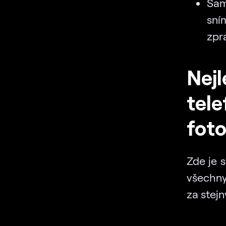
Sam
sní
zpr
Nejl
tele
foto
Zde je 
všechny
za stej