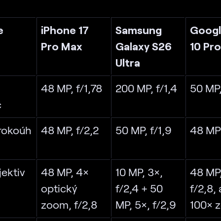
e
iPhone 17
Samsung
Googl
Pro Max
Galaxy S26
10 Pro
Ultra
48 MP, f/1,78
200 MP, f/1,4
50 MP,
č
irokoúh
48 MP, f/2,2
50 MP, f/1,9
48 MP
jektiv
48 MP, 4×
10 MP, 3×,
48 MP
optický
f/2,4 + 50
f/2,8, 
zoom, f/2,8
MP, 5×, f/2,9
100× 