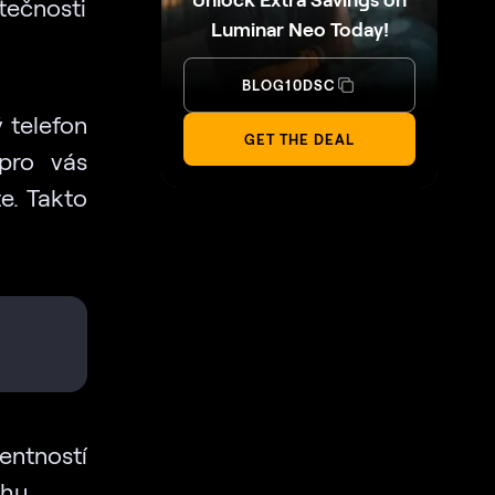
utečnosti
Luminar Neo Today!
BLOG10DSC
 telefon
GET THE DEAL
 pro vás
te. Takto
entností
ahu.