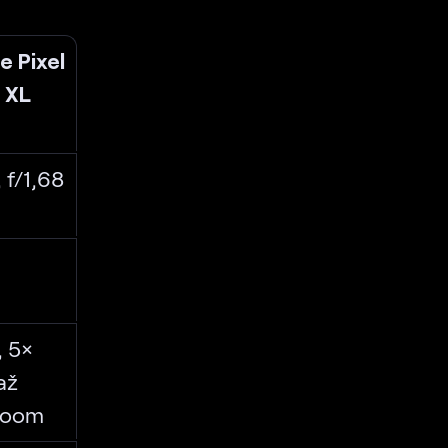
e Pixel
 XL
 f/1,68
, 5×
až
zoom