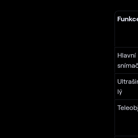
Funkc
Hlavní
sníma
Ultraš
lý
Teleob