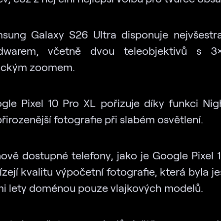
sung Galaxy S26 Ultra disponuje nejvšestr
dwarem, včetně dvou teleobjektivů s 
ickým zoomem.
gle Pixel 10 Pro XL pořizuje díky funkci Nig
řirozenější fotografie při slabém osvětlení.
ově dostupné telefony, jako je Google Pixel 1
zejí kvalitu výpočetní fotografie, která byla j
mi lety doménou pouze vlajkových modelů.