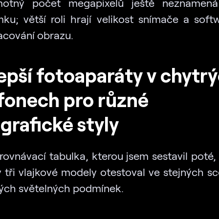
otný počet megapixelů ještě neznamená 
mku; větší roli hrají velikost snímače a soft
acování obrazu.
epší fotoaparáty v chytr
fonech pro různé
grafické styly
srovnávací tabulka, kterou jsem sestavil poté,
 tři vlajkové modely otestoval ve stejných s
ných světelných podmínek.