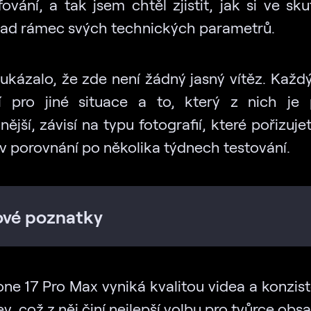
ování, a tak jsem chtěl zjistit, jak si ve sk
ad rámec svých technických parametrů.
 ukázalo, že zde není žádný jasný vítěz. Každý
 pro jiné situace a to, který z nich je
ější, závisí na typu fotografií, které pořizuje
 v porovnání po několika týdnech testování.
ové poznatky
one 17 Pro Max vyniká kvalitou videa a konzist
v, což z něj činí nejlepší volbu pro tvůrce obs