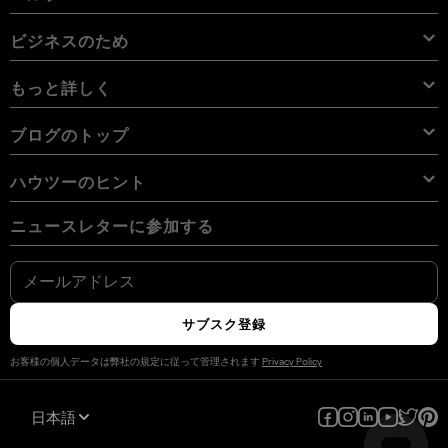
Lightroom プリセット
Luminar Neo パック
プロ ツール
LUT
iPhone用 Luminar
価格
オンライン編集ソフト
キャリア
使用例
Luminar Neo LUT
Vision Pro用 Luminar Neo
オーバーレイを使用して新しいものを簡単に追加
サポートへのお問い合わせ
ビジネスのため
Aperty User Guide
カラー パレット
代替ソフト
Aperty LUT
Luminar Mobile User Guide
テクスチャー
アンバサダー
エクストラ
Color Picker
FAQs
ビジネスのため
もっと詳しく
無料体験板
スカイオブジェクト
その他のソフトウェア
空
アフィリエイトプログラム
User Guide
割引
背景
ボリューム ライセンス
X メンバーシップ
ブログ
ブログのトップ
電子書籍
利用規約
Luminar Neo User Guide
Cookieの選択を変更する
リセラー プログラム
Luminar Neo Beta
ハウツー
コース
プライバシーポリシー
ハウツーのヒント
Manual Mode in Photography
ニュースルーム
How Much Do Photographers Charge
AI ガイドライン
ニュースレターに参加する
デジタルカメラの写真を携帯電話に転送する方法
の最高の無料のPhotoshop代替品
私たちのコミュニティ
問い合わせ
iPhoneで写真を反転する方法
Fix Blurry Pictures On iPhone
クリエイターのためのLuminar
How To Change Background Color On Instagram Story
How Big Is 8x10 Photo Size
How to Convert HEIC to JPG on iPhone
Luminarマーケットプレイスで稼ぐ
スタック ピクセル vs デッド ピクセル
サブスク登録
写真をポラロイド風に仕上げる方法
写真家のための無料Photoshopプラグイン
お客様の個人データは弊社の規定に従って管理されます
Privacy Policy
How to Combine Photos on iPhone
横向き vs 縦向き
MacBookでSDカードをフォーマットする方法
日本語
写真映えする方法