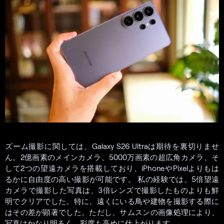
ズーム撮影に関しては、Galaxy S26 Ultraは期待を裏切りませ
ん。2億画素のメインカメラ、5000万画素の超広角カメラ、そ
して2つの望遠カメラを搭載しており、iPhoneやPixelよりもは
るかに自由度の高い撮影が可能です。 私の経験では、5倍望遠
カメラで撮影した写真は、3倍レンズで撮影したものよりも鮮
明でクリアでした。特に、遠くにいる鳥や建物を撮影する際に
はその差が顕著でした。ただし、サムスンの画像処理により、
写真はかなり明るく、彩度も高めに仕上がります。