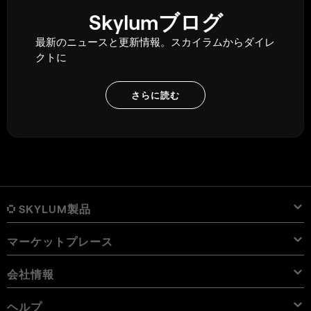
Skylumブログ
最新のニュースと更新情報。スカイラムからダイレ
クトに
さらに読む
SKYLUM製品
マーケットプレース
Luminar Neo
概要
Luminar Mobile
会社情報
プリセット
価格
概要
Aperty
Luminar Neo プリセット
パック
機能
iPad用 Luminar
概要
オンライン ツール
会社概要
ヘルプ