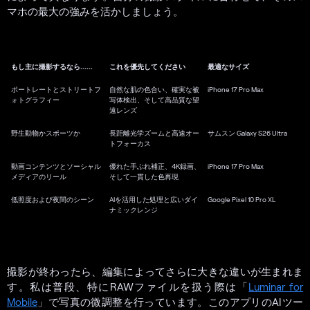
マホの最大の強みを活かしましょう。
もし主に撮影するなら……
これを優先してください
最適なサイズ
ポートレートとストリートフ
自然な肌の色合い、確実な被
iPhone 17 Pro Max
ォトグラフィー
写体検出、そして高品質な望
遠レンズ
野生動物かスポーツか
長距離光学ズームと高速オー
サムスン Galaxy S26 Ultra
トフォーカス
動画コンテンツとソーシャル
優れた手ぶれ補正、4K録画、
iPhone 17 Pro Max
メディアのリール
そして一貫した色再現
低照度および夜間のシーン
AIを活用した処理と広いダイ
Google Pixel 10 Pro XL
ナミックレンジ
撮影が終わったら、編集によってさらに大きな違いが生まれま
す。私は普段、特にRAWファイルを扱う際は「
Luminar for
Mobile
」で写真の微調整を行っています。このアプリのAIツー