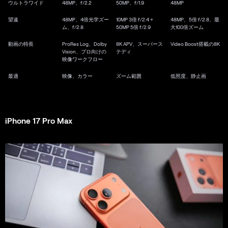
ウルトラワイド
48MP、f/2.2
50MP、f/1.9
48MP
望遠
48MP、4倍光学ズー
10MP 3倍 f/2.4 +
48MP、5倍 f/2.8、最
ム、f/2.8
50MP 5倍 f/2.9
大100倍ズーム
動画の特長
ProRes Log、Dolby
8K APV、スーパース
Video Boost搭載の8K
Vision、プロ向けの
テディ
映像ワークフロー
最適
映像、カラー
ズーム範囲
低照度、静止画
iPhone 17 Pro Max