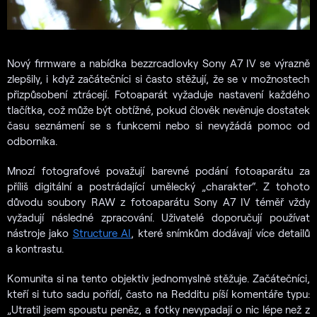
Nový firmware a nabídka bezzrcadlovky Sony A7 IV se výrazně
zlepšily, i když začátečníci si často stěžují, že se v možnostech
přizpůsobení ztrácejí. Fotoaparát vyžaduje nastavení každého
tlačítka, což může být obtížné, pokud člověk nevěnuje dostatek
času seznámení se s funkcemi nebo si nevyžádá pomoc od
odborníka.
Mnozí fotografové považují barevné podání fotoaparátu za
příliš digitální a postrádající umělecký „charakter“. Z tohoto
důvodu soubory RAW z fotoaparátu Sony A7 IV téměř vždy
vyžadují následné zpracování. Uživatelé doporučují používat
nástroje jako
Structure AI
, které snímkům dodávají více detailů
a kontrastu.
Komunita si na tento objektiv jednomyslně stěžuje. Začátečníci,
kteří si tuto sadu pořídí, často na Redditu píší komentáře typu:
„Utratil jsem spoustu peněz, a fotky nevypadají o nic lépe než z