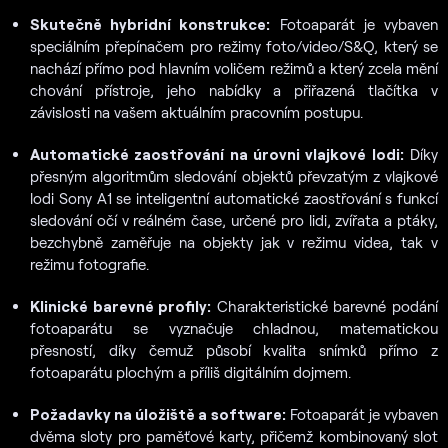
Skutečně hybridní konstrukce:
Fotoaparát je vybaven
speciálním přepínačem pro režimy foto/video/S&Q, který se
nachází přímo pod hlavním voličem režimů a který zcela mění
chování přístroje, jeho nabídky a přiřazená tlačítka v
závislosti na vašem aktuálním pracovním postupu.
Automatické zaostřování na úrovni vlajkové lodi:
Díky
přesným algoritmům sledování objektů převzatým z vlajkové
lodi Sony A1 se inteligentní automatické zaostřování s funkcí
sledování očí v reálném čase, určené pro lidi, zvířata a ptáky,
bezchybně zaměřuje na objekty jak v režimu videa, tak v
režimu fotografie.
Klinické barevné profily:
Charakteristické barevné podání
fotoaparátu se vyznačuje chladnou, matematickou
přesností, díky čemuž působí kvalita snímků přímo z
fotoaparátu plochým a příliš digitálním dojmem.
Požadavky na úložiště a software:
Fotoaparát je vybaven
dvěma sloty pro paměťové karty, přičemž kombinovaný slot