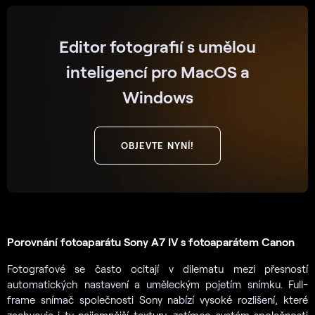
Editor fotografií s umělou
inteligencí pro MacOS a
Windows
OBJEVTE NYNÍ!
Porovnání fotoaparátu Sony A7 IV s fotoaparátem Canon
Fotografové se často ocitají v dilematu mezi přesností
automatických nastavení a uměleckým pojetím snímku. Full-
frame snímač společnosti Sony nabízí vysoké rozlišení, které
zachycuje i ty nejjemnější textury, zatímco systém společnosti