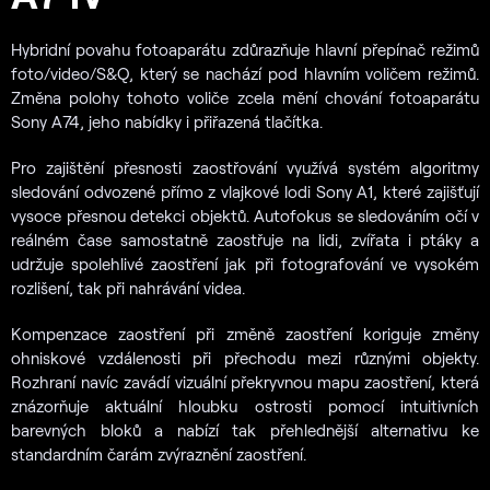
Hybridní povahu fotoaparátu zdůrazňuje hlavní přepínač režimů
foto/video/S&Q, který se nachází pod hlavním voličem režimů.
Změna polohy tohoto voliče zcela mění chování fotoaparátu
Sony A74, jeho nabídky i přiřazená tlačítka.
Pro zajištění přesnosti zaostřování využívá systém algoritmy
sledování odvozené přímo z vlajkové lodi Sony A1, které zajišťují
vysoce přesnou detekci objektů. Autofokus se sledováním očí v
reálném čase samostatně zaostřuje na lidi, zvířata i ptáky a
udržuje spolehlivé zaostření jak při fotografování ve vysokém
rozlišení, tak při nahrávání videa.
Kompenzace zaostření při změně zaostření koriguje změny
ohniskové vzdálenosti při přechodu mezi různými objekty.
Rozhraní navíc zavádí vizuální překryvnou mapu zaostření, která
znázorňuje aktuální hloubku ostrosti pomocí intuitivních
barevných bloků a nabízí tak přehlednější alternativu ke
standardním čarám zvýraznění zaostření.