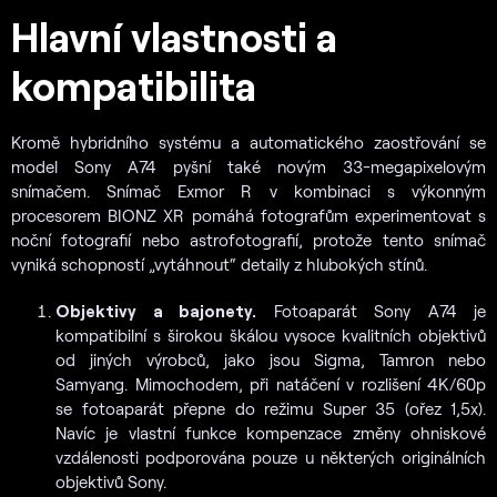
Hlavní vlastnosti a
kompatibilita
Kromě hybridního systému a automatického zaostřování se
model Sony A74 pyšní také novým 33-megapixelovým
snímačem. Snímač Exmor R v kombinaci s výkonným
procesorem BIONZ XR pomáhá fotografům experimentovat s
noční fotografií nebo astrofotografií, protože tento snímač
vyniká schopností „vytáhnout“ detaily z hlubokých stínů.
Objektivy a bajonety.
Fotoaparát Sony A74 je
kompatibilní s širokou škálou vysoce kvalitních objektivů
od jiných výrobců, jako jsou Sigma, Tamron nebo
Samyang. Mimochodem, při natáčení v rozlišení 4K/60p
se fotoaparát přepne do režimu Super 35 (ořez 1,5x).
Navíc je vlastní funkce kompenzace změny ohniskové
vzdálenosti podporována pouze u některých originálních
objektivů Sony.