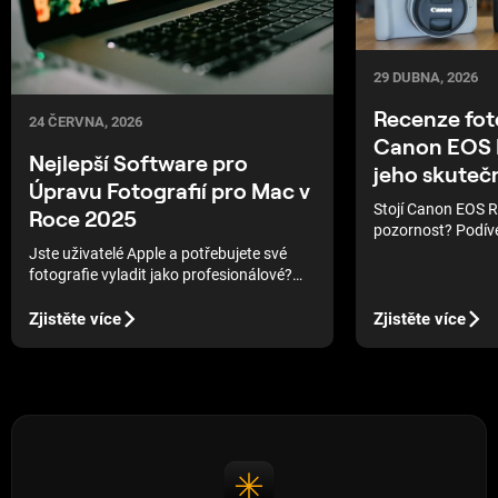
29 DUBNA, 2026
Recenze fo
24 ČERVNA, 2026
Canon EOS 
Nejlepší Software pro
jeho skuteč
Úpravu Fotografií pro Mac v
Stojí Canon EOS 
Roce 2025
pozornost? Podíve
specifikace, funkc
Jste uživatelé Apple a potřebujete své
je pro vás tento 
fotografie vyladit jako profesionálové?
Pak jste na správném místě! Dnes se v
našem blogu věnujeme nejlepším
Zjistěte více
Zjistěte více
aplikacím pro úpravu fotografií pro
počítače Mac.