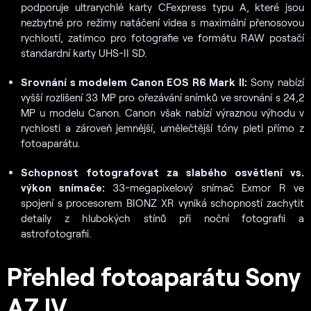
podporuje ultrarychlé karty CFexpress typu A, které jsou
nezbytné pro režimy natáčení videa s maximální přenosovou
rychlostí, zatímco pro fotografie ve formátu RAW postačí
standardní karty UHS-II SD.
Srovnání s modelem Canon EOS R6 Mark II:
Sony nabízí
vyšší rozlišení 33 MP pro ořezávání snímků ve srovnání s 24,2
MP u modelu Canon. Canon však nabízí výraznou výhodu v
rychlosti a zároveň jemnější, umělečtější tóny pleti přímo z
fotoaparátu.
Schopnost fotografovat za slabého osvětlení vs.
výkon snímače:
33-megapixelový snímač Exmor R ve
spojení s procesorem BIONZ XR vyniká schopností zachytit
detaily z hlubokých stínů při noční fotografii a
astrofotografii.
Přehled fotoaparátu Sony
A7 IV