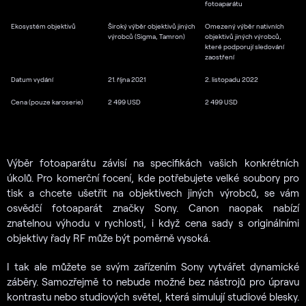
fotoaparátu
Ekosystém objektivů
Široký výběr objektivů jiných
Omezený výběr nativních
výrobců (Sigma, Tamron)
objektivů jiných výrobců,
které podporují sledování
zaostření
Datum vydání
21. října 2021
2. listopadu 2022
Cena (pouze karoserie)
2 499 USD
2 499 USD
Výběr fotoaparátu závisí na specifikách vašich konkrétních
úkolů. Pro komerční focení, kde potřebujete velké soubory pro
tisk a chcete ušetřit na objektivech jiných výrobců, se vám
osvědčí fotoaparát značky Sony. Canon naopak nabízí
znatelnou výhodu v rychlosti, i když cena sady s originálními
objektivy řady RF může být poměrně vysoká.
I tak ale můžete se svým zařízením Sony vytvářet dynamické
záběry. Samozřejmě to nebude možné bez nástrojů pro úpravu
kontrastu nebo studiových světel, která simulují studiové blesky.