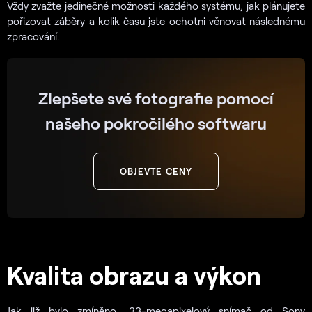
Vždy zvažte jedinečné možnosti každého systému, jak plánujete
pořizovat záběry a kolik času jste ochotni věnovat následnému
zpracování.
Zlepšete své fotografie pomocí
našeho pokročilého softwaru
OBJEVTE CENY
Kvalita obrazu a výkon
Jak již bylo zmíněno, 33-megapixelový snímač od Sony