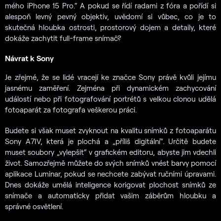
mého iPhone 15 Pro.“ A pokud se řídí radami z fóra a pořídí si
alespoň levný pevný objektiv, uvědomí si vůbec, co je to
skutečná hloubka ostrosti, prostorový dojem a detaily, které
dokáže zachytit full-frame snímač?
Návrat k Sony
Je zřejmé, že se lidé vracejí ke značce Sony právě kvůli jejímu
jasnému zaměření. Zejména při dynamickém zachycování
událostí nebo při fotografování portrétů s velkou clonou udělá
fotoaparát za fotografa veškerou práci.
Budete si však muset zvyknout na kvalitu snímků z fotoaparátu
Sony A7IV, která je plochá a „příliš digitální“. Určitě budete
muset soubory „vylepšit“ v grafickém editoru, abyste jim vdechli
život. Samozřejmě můžete do svých snímků vnést barvy pomocí
aplikace Luminar, pokud se nechcete zabývat ručními úpravami.
Dnes dokáže umělá inteligence korigovat plochost snímků ze
snímače a automaticky přidat vašim záběrům hloubku a
správné osvětlení.