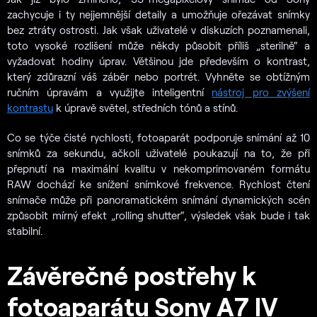
zachycuje i ty nejjemnější detaily a umožňuje ořezávat snímky
bez ztráty ostrosti. Jak však uživatelé v diskuzích poznamenali,
toto vysoké rozlišení může někdy působit příliš „sterilně“ a
vyžadovat hodiny úprav. Většinou jde především o kontrast,
který zdůrazní váš záběr nebo portrét. Vyhněte se obtížným
ručním úpravám a využijte inteligentní
nástroj pro zvýšení
kontrastu
k úpravě světel, středních tónů a stínů.
Co se týče čisté rychlosti, fotoaparát podporuje snímání až 10
snímků za sekundu, ačkoli uživatelé poukazují na to, že při
přepnutí na maximální kvalitu v nekomprimovaném formátu
RAW dochází ke snížení snímkové frekvence. Rychlost čtení
snímače může při panoramatickém snímání dynamických scén
způsobit mírný efekt „rolling shutter“, výsledek však bude i tak
stabilní.
Závěrečné postřehy k
fotoaparátu Sony A7 IV