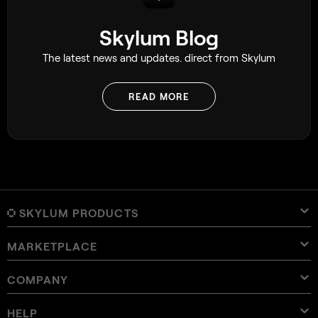
Skylum Blog
The latest news and updates. direct from Skylum
READ MORE
SKYLUM PRODUCTS
MARKETPLACE
Luminar Neo
Overview
Luminar Mobile
COMPANY
Presets
Pricing
Overview
Aperty
Luminar Neo Presets
Bundles
Features
Luminar for iPad
Overview
Online Tools
About Skylum
HELP
Lightroom Presets