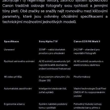
Canon tradičně oslovuje fotografy svou rychlostí a jemnými
tóny pleti. Obě značky se snažily najít rovnováhu mezi klíčovými
parametry, které jsou ovlivněny oficiálními specifikacemi a
technickými možnostmi jednotlivých modelů.
Specifikace
Sony Alpha 7 IV
Canon EOS R6 Mark II
Usnesení
33 MP – nabízí dostatek
24,2 MP – standard pro
prostoru pro ořezávání
reportážní fotografii
Rychlost sériového snímání
Až 10 snímků za sekundu (při
Až 40 snímků za sekundu s
nejvyšší kvalitě dochází ke
elektronickou závěrkou
snížení snímkové frekvence)
4K video při 60p
S vynuceným oříznutím 1,5x
Plnoformátový
(Super 35)
Automatické zaostřování
Inteligentní sledování lidí,
Vlastní technologie Dual Pixel
zvířat a ptáků
CMOS AF II s rozpoznáváním
vozidel
Ergonomie a barvy
Systém nabídek podobný
Pohodlný hluboký úchop;
tomu v počítači
umělecké barvy přímo z